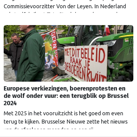
Commissievoorzitter Von der Leyen. In Nederland
zal staalfabrikant Tata Steel de gevolgen van de
heffingen voelen. Minister van Buitenlandse Zaken
liet weten de maatregelen te betreuren.
Europese verkiezingen, boerenprotesten en
de wolf onder vuur: een terugblik op Brussel
2024
Met 2025 in het vooruitzicht is het goed om even
terug te kijken. Brusselse Nieuwe zette het nieuws
van de afgelopen maanden op een rij.