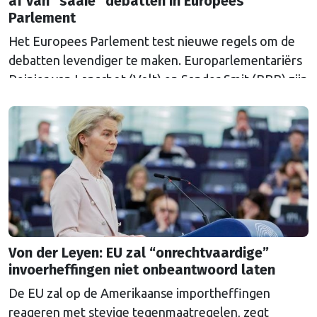
af van "saaie" debatten in Europees
Parlement
Het Europees Parlement test nieuwe regels om de
debatten levendiger te maken. Europarlementariërs
Reinier van Lanschot (Volt) en Sander Smit (BBB) zijn
twee van de zestig initiatiefnemers van het plan.
Von der Leyen: EU zal “onrechtvaardige”
invoerheffingen niet onbeantwoord laten
De EU zal op de Amerikaanse importheffingen
reageren met stevige tegenmaatregelen, zegt