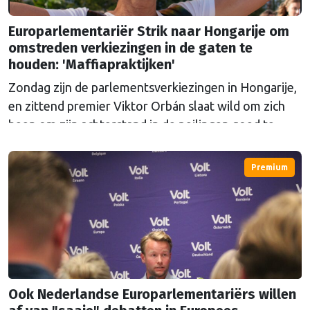
Europarlementariër Strik naar Hongarije om
omstreden verkiezingen in de gaten te
houden: 'Maffiapraktijken'
Zondag zijn de parlementsverkiezingen in Hongarije,
en zittend premier Viktor Orbán slaat wild om zich
heen om zijn achterstand in de peilingen goed te
maken. Europarlementariër Tineke Strik wil met
eigen ogen zien of de verkiezingen eerlijk verlopen.
Premium
Ook Nederlandse Europarlementariërs willen