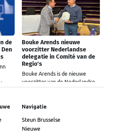
n de
Bouke Arends nieuwe
 Den
voorzitter Nederlandse
as
delegatie in Comité van de
Regio's
inn
Bouke Arends is de nieuwe
voorzitter van de Nederlandse
de
delegatie in het Europees
en
Comité van de Regio’s. De
huidige burgemeester van
euwe
Navigatie
Gemeente Westland volgt
e
Steun Brusselse
Commissaris van de
Nieuwe
Koning Arthur van Dijk (Noord-