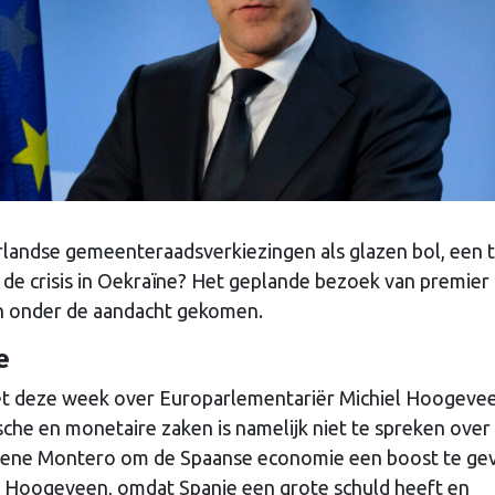
landse gemeenteraadsverkiezingen als glazen bol, een t
de crisis in Oekraïne? Het geplande bezoek van premier
en onder de aandacht gekomen.
e
et deze week over Europarlementariër Michiel Hoogeve
che en monetaire zaken is namelijk niet te spreken over
ca Irene Montero om de Spaanse economie een boost te ge
ndt Hoogeveen, omdat Spanje een grote schuld heeft en