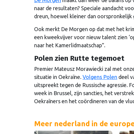
De Morgen
maakt dan weer de balans op va
naar de resultaten? Speciale aandacht vo
dreun, hoewel kleiner dan oorspronkelijk
Ook merkt De Morgen op dat met het krimp
een kweekvijver voor nieuw talent zien 
naar het Kamerlidmaatschap”.
Polen zien Rutte tegemoet
Premier Mateusz Morawiecki zal met onze
situatie in Oekraïne.
Volgens Polen
deel va
uitspreekt tegen de Russische agressie. F
week in Brussel, zijn sancties, het verst
Oekraïners en het coördineren van de vl
Meer nederland in de europ