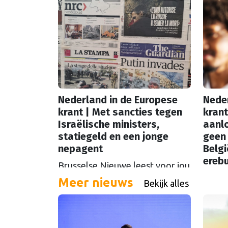
Nederland in de Europese
Neder
krant | Met sancties tegen
krant
Israëlische ministers,
aanlo
statiegeld en een jonge
geen
nepagent
Belgi
erebu
Brusselse Nieuwe leest voor jou
Geor
de buitenlandse kranten.
Meer nieuws
Bekijk alles
In Ne
Waarmee stond ons land deze
extre
week in de Europese krant?
tussen