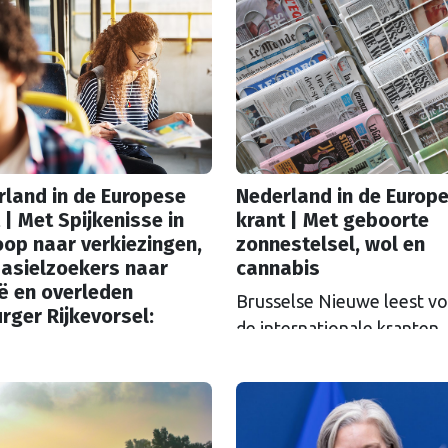
land in de Europese
Nederland in de Europ
 | Met Spijkenisse in
krant | Met geboorte
op naar verkiezingen,
zonnestelsel, wol en
 asielzoekers naar
cannabis
ë en overleden
Brusselse Nieuwe leest vo
rger Rijkevorsel:
de internationale kranten.
ge Kooymans
Waarmee stond Nederland
derland bevinden
week in de Europese krant
emrechtse kiezers zich
 twijfel en overtuiging,