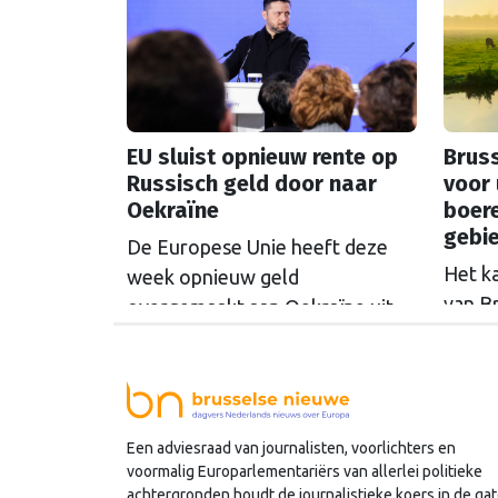
volge
naar 
van o
krant 
‘la vi
EU sluist opnieuw rente op
Bruss
heen 
Russisch geld door naar
voor 
geslin
Oekraïne
boer
over 
gebi
De Europese Unie heeft deze
voor 
Het k
week opnieuw geld
zorge
van B
overgemaakt aan Oekraïne uit
rondo
de opbrengsten van bevroren
uit t
Russische tegoeden. Het gaat
Commi
om 1,4 miljard euro. Dat is de
een u
rente op het geld dat de
Een adviesraad van journalisten, voorlichters en
miljoe
Russische Centrale Bank ooit bij
voormalig Europarlementariërs van allerlei politieke
de Belgische bank Euroclear
achtergronden houdt de journalistieke koers in de gat