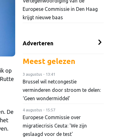
Vertegenwoordiging van de
Europese Commissie in Den Haag
krijgt nieuwe baas
Adverteren
Meest gelezen
ik op
3 augustus - 13:41
 Rutte
Brussel wil netcongestie
verminderen door stroom te delen:
‘Geen wondermiddel’
4 augustus - 15:57
en. De
Europese Commissie over
 het
migratiecrisis Ceuta: 'We zijn
ven.
geslaagd voor de test'