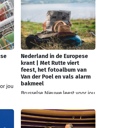
ese
Nederland in de Europese
krant | Met Rutte viert
feest, het fotoalbum van
Van der Poel en vals alarm
bakmeel
or jou
Brusselse Nieuwe leest voor jou
de internationale kranten.
 deze
Waarmee stond Nederland deze
?
week in de Europese krant?