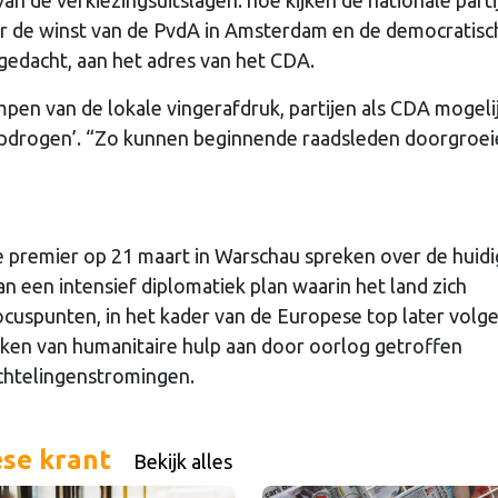
n de verkiezingsuitslagen: hoe kijken de nationale parti
or de winst van de PvdA in Amsterdam en de democratisc
 gedacht, aan het adres van het CDA.
en van de lokale vingerafdruk, partijen als CDA mogeli
‘opdrogen’. “Zo kunnen beginnende raadsleden doorgroe
 premier op 21 maart in Warschau spreken over de huid
n een intensief diplomatiek plan waarin het land zich
ocuspunten, in het kader van de Europese top later volg
rekken van humanitaire hulp aan door oorlog getroffen
uchtelingenstromingen.
ese krant
Bekijk alles