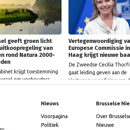
ns Le Monde. In aanloop
de parlementsverkiezingen
ktober sprak de Franse
inwoners van Spijkenisse
lle de Henk et Ingrid’, die
el geeft groen licht
Vertegenwoordiging va
en weer worden
uitkoopregeling van
Europese Commissie in
gerd tussen teleurstelling
en rond Natura 2000-
Haag krijgt nieuwe ba
de beloften van de PVV om
eden
“de gewone man” te
De Zweedse Cecilia Thorf
abinet krijgt toestemming
n en …
Continued
gaat leiding geven aan de
russel om veehouders
Vertegenwoordiging van 
m Natura 2000-gebieden
Europese Commissie in D
e kopen. De Europese
Haag.
ssie gaat akkoord met
Nieuws
Brusselse Ni
itkoopregeling van 715
Voorpagina
Over Brussels
n euro.
Politiek
Nieuwe
en,