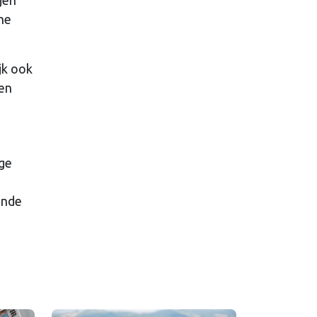
jen
he
jk ook
ien
ige
ende