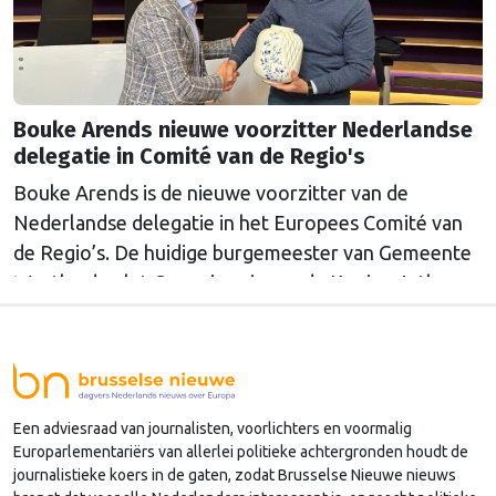
Bouke Arends nieuwe voorzitter Nederlandse
delegatie in Comité van de Regio's
Bouke Arends is de nieuwe voorzitter van de
Nederlandse delegatie in het Europees Comité van
de Regio’s. De huidige burgemeester van Gemeente
Westland volgt Commissaris van de Koning Arthur
van Dijk (Noord-Holland) op, die de voorzittersrol
sinds januari 2024 vervulde. Volgens Arends zijn de
Nederlandse regio’s behoorlijk succesvol in hun
lobby in Brussel, en dat komt vooral omdat …
Een adviesraad van journalisten, voorlichters en voormalig
Continued
Europarlementariërs van allerlei politieke achtergronden houdt de
journalistieke koers in de gaten, zodat Brusselse Nieuwe nieuws