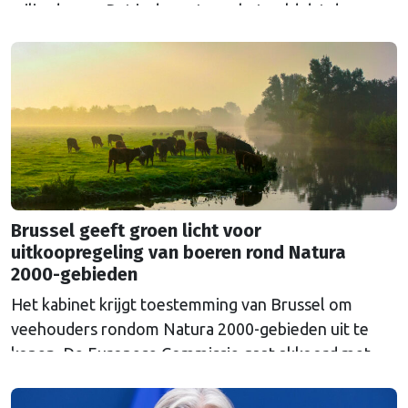
miljard euro. Dat is de rente op het geld dat de
Russische Centrale Bank ooit bij de Belgische bank
Euroclear parkeerde. De EU bevroor dat geld na de
Russische inval in Oekraïne. Het …
Continued
Brussel geeft groen licht voor
uitkoopregeling van boeren rond Natura
2000-gebieden
Het kabinet krijgt toestemming van Brussel om
veehouders rondom Natura 2000-gebieden uit te
kopen. De Europese Commissie gaat akkoord met
een uitkoopregeling van 715 miljoen euro.