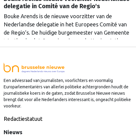
delegatie in Comité van de Regio's
Bouke Arends is de nieuwe voorzitter van de
Nederlandse delegatie in het Europees Comité van
de Regio’s. De huidige burgemeester van Gemeente
Westland volgt Commissaris van de Koning Arthur
van Dijk (Noord-Holland) op, die de voorzittersrol
sinds januari 2024 vervulde. Volgens Arends zijn de
Nederlandse regio’s behoorlijk succesvol in hun
lobby in Brussel, en dat komt vooral omdat …
Een adviesraad van journalisten, voorlichters en voormalig
Continued
Europarlementariërs van allerlei politieke achtergronden houdt de
journalistieke koers in de gaten, zodat Brusselse Nieuwe nieuws
brengt dat voor alle Nederlanders interessant is, ongeacht politieke
voorkeur.
Redactiestatuut
Nieuws