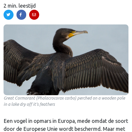
2 min. leestijd
Great Cormorant (Phalacrocorax carbo) perched on a wooden pole
in a lake dry off it’s feathers
Een vogel in opmars in Europa, mede omdat de soort
door de Europese Unie wordt beschermd. Maar met