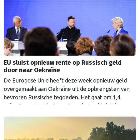
EU sluist opnieuw rente op Russisch geld
door naar Oekraïne
De Europese Unie heeft deze week opnieuw geld
overgemaakt aan Oekraïne uit de opbrengsten van
bevroren Russische tegoeden. Het gaat om 1,4
miljard euro. Dat is de rente op het geld dat de
Russische Centrale Bank ooit bij de Belgische bank
Euroclear parkeerde. De EU bevroor dat geld na de
Russische inval in Oekraïne. Het …
Continued