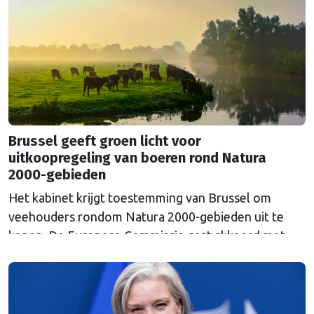
Euroclear parkeerde. De EU bevroor dat geld na de
Russische inval in Oekraïne. Het …
Continued
Brussel geeft groen licht voor
uitkoopregeling van boeren rond Natura
2000-gebieden
Het kabinet krijgt toestemming van Brussel om
veehouders rondom Natura 2000-gebieden uit te
kopen. De Europese Commissie gaat akkoord met
een uitkoopregeling van 715 miljoen euro.