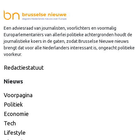
Europese zusterorganisaties ook de handen
ineenslaan. "Er zullen nog wel een aantal ego's over
hun schaduw heen moeten springen", zegt zij.
Een adviesraad van journalisten, voorlichters en voormalig
Europarlementariërs van allerlei politieke achtergronden houdt de
journalistieke koers in de gaten, zodat Brusselse Nieuwe nieuws
brengt dat voor alle Nederlanders interessant is, ongeacht politieke
voorkeur.
Redactiestatuut
Nieuws
Voorpagina
Politiek
Economie
Tech
Lifestyle