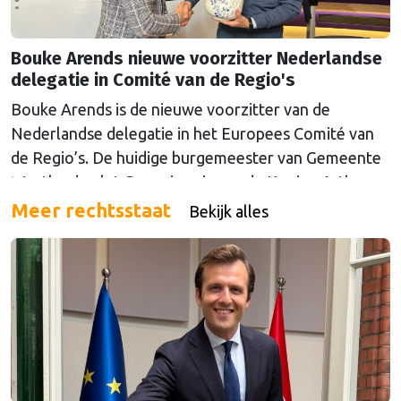
Bouke Arends nieuwe voorzitter Nederlandse
delegatie in Comité van de Regio's
Bouke Arends is de nieuwe voorzitter van de
Nederlandse delegatie in het Europees Comité van
de Regio’s. De huidige burgemeester van Gemeente
Westland volgt Commissaris van de Koning Arthur
van Dijk (Noord-Holland) op, die de voorzittersrol
Meer rechtsstaat
Bekijk alles
sinds januari 2024 vervulde. Volgens Arends zijn de
Nederlandse regio’s behoorlijk succesvol in hun
lobby in Brussel, en dat komt vooral omdat …
Continued