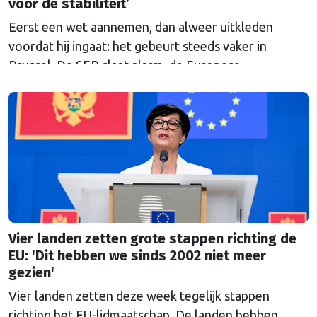
voor de stabiliteit’
Eerst een wet aannemen, dan alweer uitkleden
voordat hij ingaat: het gebeurt steeds vaker in
Brussel. De SER slaat alarm, de Europese
Ombudsman ook. Wat is er mis met hoe Europa
wetten maakt?
Vier landen zetten grote stappen richting de
EU: 'Dit hebben we sinds 2002 niet meer
gezien'
Vier landen zetten deze week tegelijk stappen
richting het EU-lidmaatschap. De landen hebben