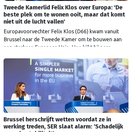
Tweede Kamerlid Felix Klos over Europa: 'De
beste plek om te wonen ooit, maar dat komt
niet uit de lucht vallen'
Europavoorvechter Felix Klos (D66) kwam vanuit
Brussel naar de Tweede Kamer om te bouwen aan
een sterkere Europese Unie. Hoe kijkt hij naar
Nederland en Europa in een onrustige wereld, nu hij
heeft kunnen proeven van de Brusselse én de
Haagse politiek?
Brussel herschrijft wetten voordat ze in
werking treden, SER slaat alarm: ‘Schadelijk