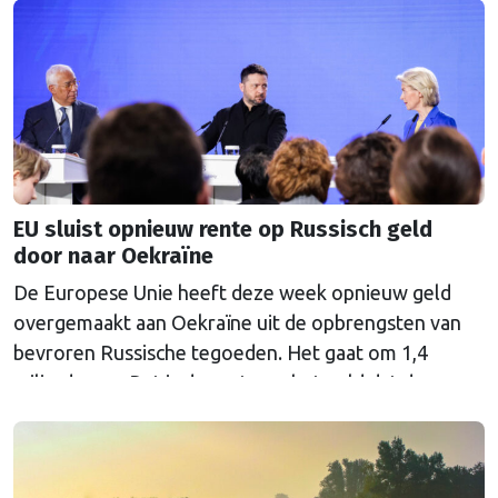
EU sluist opnieuw rente op Russisch geld
door naar Oekraïne
De Europese Unie heeft deze week opnieuw geld
overgemaakt aan Oekraïne uit de opbrengsten van
bevroren Russische tegoeden. Het gaat om 1,4
miljard euro. Dat is de rente op het geld dat de
Russische Centrale Bank ooit bij de Belgische bank
Euroclear parkeerde. De EU bevroor dat geld na de
Russische inval in Oekraïne. Het …
Continued