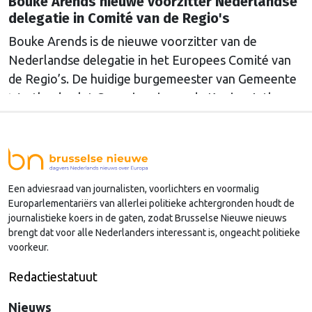
Bouke Arends nieuwe voorzitter Nederlandse
delegatie in Comité van de Regio's
Bouke Arends is de nieuwe voorzitter van de
Nederlandse delegatie in het Europees Comité van
de Regio’s. De huidige burgemeester van Gemeente
Westland volgt Commissaris van de Koning Arthur
van Dijk (Noord-Holland) op, die de voorzittersrol
sinds januari 2024 vervulde. Volgens Arends zijn de
Nederlandse regio’s behoorlijk succesvol in hun
lobby in Brussel, en dat komt vooral omdat …
Een adviesraad van journalisten, voorlichters en voormalig
Continued
Europarlementariërs van allerlei politieke achtergronden houdt de
journalistieke koers in de gaten, zodat Brusselse Nieuwe nieuws
brengt dat voor alle Nederlanders interessant is, ongeacht politieke
voorkeur.
Redactiestatuut
Nieuws