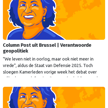
aan de hand van twee stapeltjes “Brusselse post” van
deze week.
Column Post uit Brussel | Verantwoorde
geopolitiek
"We leven niet in oorlog, maar ook niet meer in
vrede", aldus de Staat van Defensie 2025. Toch
sloegen Kamerleden vorige week het debat over
miljarden aan defensie-uitgaven, én de bijpassende
expertbriefing, af. Columnist Mendeltje van Keulen is
kritisch.