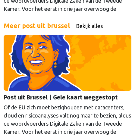
de woordvoerders Digitale Zaken van de Tweede
Kamer. Voor het eerst in drie jaar overwoog de
Kamer een gele kaart te trekken, schrijft onze
columnist Mendeltje van Keulen (cartoon).
Meer post uit brussel
Bekijk alles
Post uit Brussel | Gele kaart weggestopt
Of de EU zich moet bezighouden met datacenters,
cloud en risicoanalyses valt nog maar te bezien, aldus
de woordvoerders Digitale Zaken van de Tweede
Kamer. Voor het eerst in drie jaar overwoog de