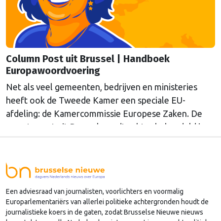
Column Post uit Brussel | Handboek
Europawoordvoering
Net als veel gemeenten, bedrijven en ministeries
heeft ook de Tweede Kamer een speciale EU-
afdeling: de Kamercommissie Europese Zaken. De
meeste post uit Brussel wordt echter behandeld in
andere afdelingen, of: Kamercommissies. Wat blijft
er dan over voor de Kamercommissie Europese
Zaken, en hoe kan je daar als Kamerlid werk van
maken? Onze columnist Mendeltje van Keulen
Een adviesraad van journalisten, voorlichters en voormalig
(cartoon) schreef er een handboek over, dat deze
Europarlementariërs van allerlei politieke achtergronden houdt de
week wordt gepresenteerd in Den Haag.
journalistieke koers in de gaten, zodat Brusselse Nieuwe nieuws