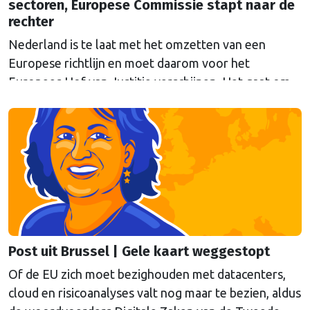
sectoren, Europese Commissie stapt naar de
rechter
Nederland is te laat met het omzetten van een
Europese richtlijn en moet daarom voor het
Europees Hof van Justitie verschijnen. Het gaat om
Europese regels die moeten voorkomen dat
belangrijke sectoren plat komen te liggen bij
verstoringen, zoals natuurrampen of aanslagen. De
Eerste en Tweede Kamer hebben inmiddels
ingestemd met de wetten (Wet Weerbaarheid …
Continued
Post uit Brussel | Gele kaart weggestopt
Of de EU zich moet bezighouden met datacenters,
cloud en risicoanalyses valt nog maar te bezien, aldus