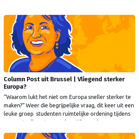
Kamer een gele kaart te trekken, schrijft onze
columnist Mendeltje van Keulen (cartoon).
Column Post uit Brussel | Vliegend sterker
Europa?
“Waarom lukt het niet om Europa sneller sterker te
maken?” Weer die begrijpelijke vraag, dit keer uit een
leuke groep studenten ruimtelijke ordening tijdens
een gastcollege ter voorbereiding op hun
werkbezoek aan Brussel. Eén poging tot antwoord
van onze columnist Mendeltje van Keulen (cartoon)