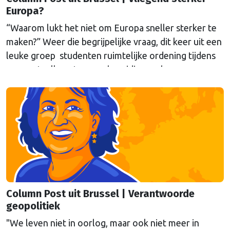
Europa?
“Waarom lukt het niet om Europa sneller sterker te
maken?” Weer die begrijpelijke vraag, dit keer uit een
leuke groep studenten ruimtelijke ordening tijdens
een gastcollege ter voorbereiding op hun
werkbezoek aan Brussel. Eén poging tot antwoord
van onze columnist Mendeltje van Keulen (cartoon)
aan de hand van twee stapeltjes “Brusselse post” van
deze week.
Column Post uit Brussel | Verantwoorde
geopolitiek
"We leven niet in oorlog, maar ook niet meer in