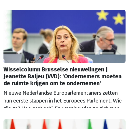
bezig? Elke week krijgt een andere
volksvertegenwoordiger de kans om Nederland bij
te praten.
Wisselcolumn Brusselse nieuwelingen |
Jeanette Baljeu (VVD): 'Ondernemers moeten
de ruimte krijgen om te ondernemen'
Nieuwe Nederlandse Europarlementariërs zetten
hun eerste stappen in het Europees Parlement. Wie
zijn ze? Hoe gaat het? En waar houden ze zich mee
bezig? Elke week krijgt een andere
volksvertegenwoordiger de kans om Nederland bij