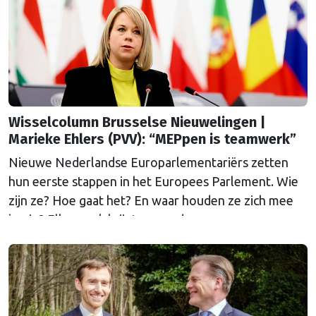
te praten.
Wisselcolumn Brusselse Nieuwelingen |
Marieke Ehlers (PVV): “MEPpen is teamwerk”
Nieuwe Nederlandse Europarlementariërs zetten
hun eerste stappen in het Europees Parlement. Wie
zijn ze? Hoe gaat het? En waar houden ze zich mee
bezig? Elke week krijgt een andere
volksvertegenwoordiger de kans om Nederland bij
te praten. Vandaag: Marieke Ehlers (PVV)