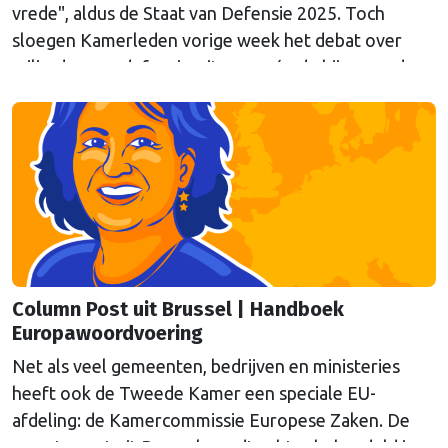
vrede", aldus de Staat van Defensie 2025. Toch
sloegen Kamerleden vorige week het debat over
miljarden aan defensie-uitgaven, én de bijpassende
expertbriefing, af. Columnist Mendeltje van Keulen is
kritisch.
Column Post uit Brussel | Handboek
Europawoordvoering
Net als veel gemeenten, bedrijven en ministeries
heeft ook de Tweede Kamer een speciale EU-
afdeling: de Kamercommissie Europese Zaken. De
meeste post uit Brussel wordt echter behandeld in