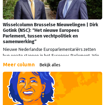
Wisselcolumn Brusselse Nieuwelingen | Dirk
Gotink (NSC): “Het nieuwe Europees
Parlement, tussen vechtpolitiek en
samenwerking”
Nieuwe Nederlandse Europarlementariërs zetten
hun eerste stappen in het Europees Parlement. Wie
zijn ze? Hoe gaat het? En waar houden ze zich mee
Meer column
Bekijk alles
bezig? Elke week krijgt een andere
volksvertegenwoordiger de kans om Nederland bij
te praten. Vandaag: Dirk Gotink (NSC)