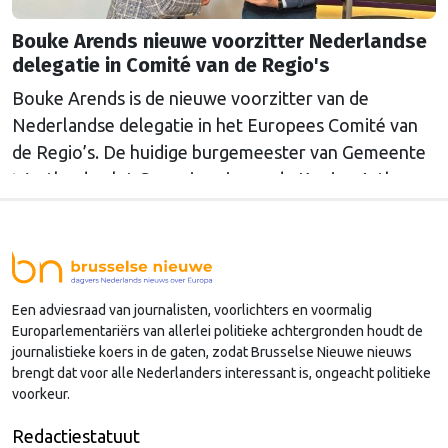
Bouke Arends nieuwe voorzitter Nederlandse
delegatie in Comité van de Regio's
Bouke Arends is de nieuwe voorzitter van de
Nederlandse delegatie in het Europees Comité van
de Regio’s. De huidige burgemeester van Gemeente
Westland volgt Commissaris van de Koning Arthur
van Dijk (Noord-Holland) op, die de voorzittersrol
sinds januari 2024 vervulde. Volgens Arends zijn de
Nederlandse regio’s behoorlijk succesvol in hun
lobby in Brussel, en dat komt vooral omdat …
Een adviesraad van journalisten, voorlichters en voormalig
Continued
Europarlementariërs van allerlei politieke achtergronden houdt de
journalistieke koers in de gaten, zodat Brusselse Nieuwe nieuws
brengt dat voor alle Nederlanders interessant is, ongeacht politieke
voorkeur.
Redactiestatuut