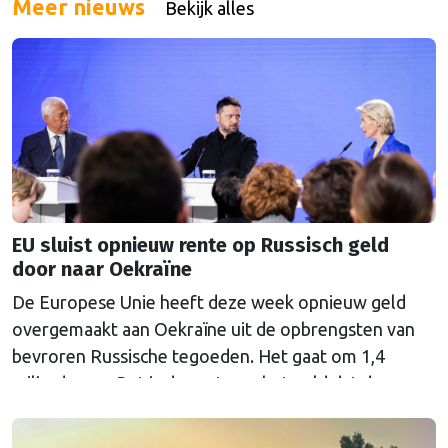
Meer nieuws
Bekijk alles
EU sluist opnieuw rente op Russisch geld
door naar Oekraïne
De Europese Unie heeft deze week opnieuw geld
overgemaakt aan Oekraïne uit de opbrengsten van
bevroren Russische tegoeden. Het gaat om 1,4
miljard euro. Dat is de rente op het geld dat de
Russische Centrale Bank ooit bij de Belgische bank
Euroclear parkeerde. De EU bevroor dat geld na de