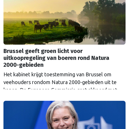
Russische inval in Oekraïne. Het …
Continued
Brussel geeft groen licht voor
uitkoopregeling van boeren rond Natura
2000-gebieden
Het kabinet krijgt toestemming van Brussel om
veehouders rondom Natura 2000-gebieden uit te
kopen. De Europese Commissie gaat akkoord met
een uitkoopregeling van 715 miljoen euro.