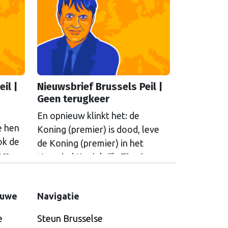
il |
Nieuwsbrief Brussels Peil |
Geen terugkeer
En opnieuw klinkt het: de
e hen
Koning (premier) is dood, leve
ok de
de Koning (premier) in het
 om
Verenigd Koninkrijk. Tien jaar na
vallen
de Brexit werkt de stem van de
h
Britse burgers nog steeds door.
euwe
Navigatie
nd
De nu afgezette premier
ese
Starmer was langzaam bezig om
e
Steun Brusselse
te werken aan een terugkeer in