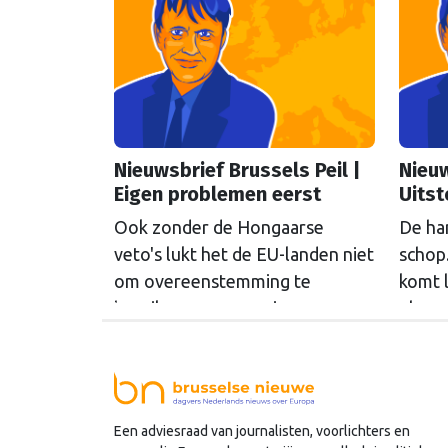
Nieuwsbrief Brussels Peil |
Nieuw
Eigen problemen eerst
Uitst
Ook zonder de Hongaarse
De ha
veto's lukt het de EU-landen niet
schop
om overeenstemming te
komt 
bereiken over een nieuw
plann
sanctiepakket tegen Rusland,
tijd t
schrijft onze hoofdredacteur
passen
Bert van Slooten (cartoon) in de
daar 
laatste nieuwsbrief Brussels Peil
schri
Een adviesraad van journalisten, voorlichters en
voor de zomer.
Bert v