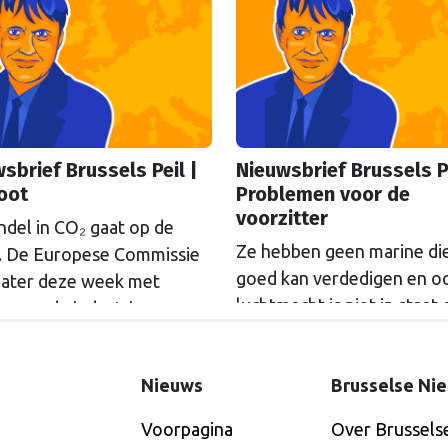
sbrief Brussels Peil |
Nieuwsbrief Brussels Pe
oot
Problemen voor de
voorzitter
ndel in CO₂ gaat op de
Ze hebben geen marine di
. De Europese Commissie
goed kan verdedigen en o
later deze week met
luchtmacht is niet in staat
en om de industrie meer
eventuele vijandelijke aan
e geven om zich aan te
af te slaan. Ierland laat zic
. Maar niet iedereen is het
Nieuws
Brusselse Ni
komend halfjaar, als het la
op voorhand mee eens,
voorzitter is van de Europ
jft onze hoofdredacteur
Voorpagina
Over Brussels
Unie, verdedigen door de
an Slooten (cartoon) in de