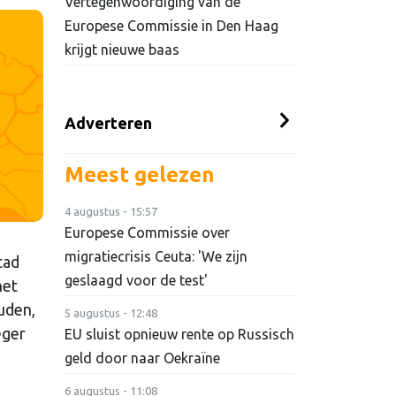
Vertegenwoordiging van de
Europese Commissie in Den Haag
krijgt nieuwe baas
Adverteren
Meest gelezen
4 augustus - 15:57
Europese Commissie over
migratiecrisis Ceuta: 'We zijn
tad
geslaagd voor de test'
het
uden,
5 augustus - 12:48
eger
EU sluist opnieuw rente op Russisch
geld door naar Oekraïne
6 augustus - 11:08