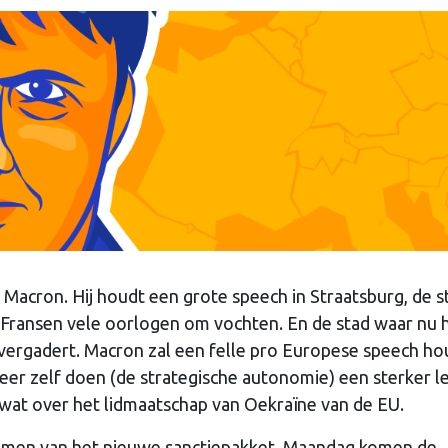
Macron. Hij houdt een grote speech in Straatsburg, de s
n Fransen vele oorlogen om vochten. En de stad waar nu 
ergadert. Macron zal een felle pro Europese speech ho
eer zelf doen (de strategische autonomie) een sterker l
 wat over het lidmaatschap van Oekraïne van de EU.
omen van het nieuwe sanctiepakket. Maandag komen de