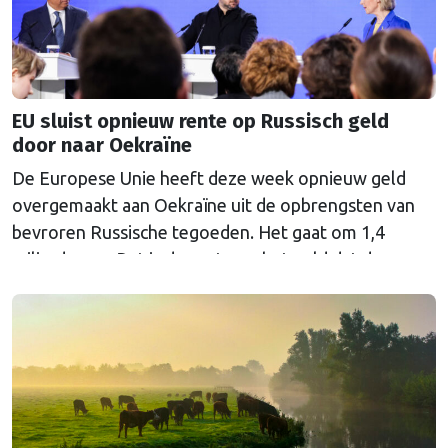
EU sluist opnieuw rente op Russisch geld
door naar Oekraïne
De Europese Unie heeft deze week opnieuw geld
overgemaakt aan Oekraïne uit de opbrengsten van
bevroren Russische tegoeden. Het gaat om 1,4
miljard euro. Dat is de rente op het geld dat de
Russische Centrale Bank ooit bij de Belgische bank
Euroclear parkeerde. De EU bevroor dat geld na de
Russische inval in Oekraïne. Het …
Continued