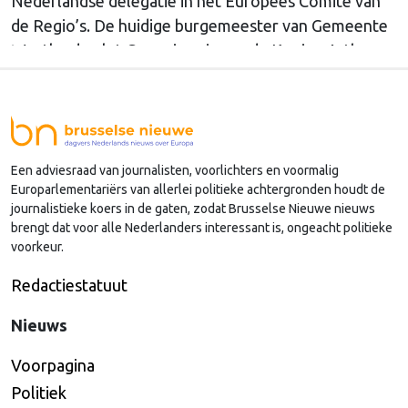
Nederlandse delegatie in het Europees Comité van
de Regio’s. De huidige burgemeester van Gemeente
Westland volgt Commissaris van de Koning Arthur
van Dijk (Noord-Holland) op, die de voorzittersrol
sinds januari 2024 vervulde. Volgens Arends zijn de
Nederlandse regio’s behoorlijk succesvol in hun
lobby in Brussel, en dat komt vooral omdat …
Een adviesraad van journalisten, voorlichters en voormalig
Continued
Europarlementariërs van allerlei politieke achtergronden houdt de
journalistieke koers in de gaten, zodat Brusselse Nieuwe nieuws
brengt dat voor alle Nederlanders interessant is, ongeacht politieke
voorkeur.
Redactiestatuut
Nieuws
Voorpagina
Politiek