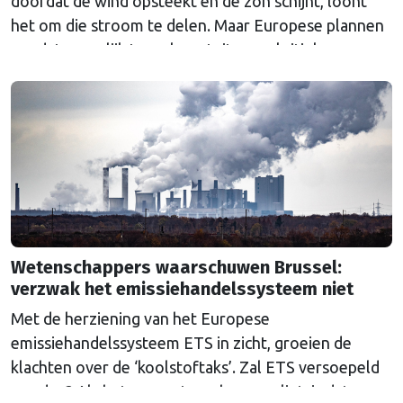
doordat de wind opsteekt en de zon schijnt, loont
het om die stroom te delen. Maar Europese plannen
om dat mogelijk te maken stuiten op kritiek.
Wetenschappers waarschuwen Brussel:
verzwak het emissiehandelssysteem niet
Met de herziening van het Europese
emissiehandelssysteem ETS in zicht, groeien de
klachten over de ‘koolstoftaks’. Zal ETS versoepeld
worden? Als het aan wetenschappers ligt, is dat een