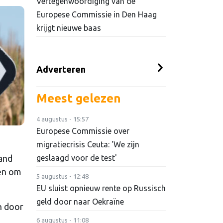
Vertegenwoordiging van de
Europese Commissie in Den Haag
krijgt nieuwe baas
Adverteren
Meest gelezen
4 augustus - 15:57
Europese Commissie over
migratiecrisis Ceuta: 'We zijn
and
geslaagd voor de test'
een om
5 augustus - 12:48
EU sluist opnieuw rente op Russisch
geld door naar Oekraïne
n door
6 augustus - 11:08