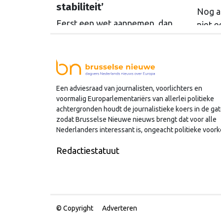
stabiliteit’
Nog al
Eerst een wet aannemen, dan
niet e
alweer uitkleden voordat hij
tegen
ingaat: het gebeurt steeds vaker
het p
in Brussel. De SER slaat alarm,
vooru
de Europese Ombudsman ook.
steed
Een adviesraad van journalisten, voorlichters en
Wat is er mis met hoe Europa
afgez
voormalig Europarlementariërs van allerlei politieke
wetten maakt?
achtergronden houdt de journalistieke koers in de gat
zodat Brusselse Nieuwe nieuws brengt dat voor alle
Nederlanders interessant is, ongeacht politieke voork
Redactiestatuut
© Copyright
Adverteren