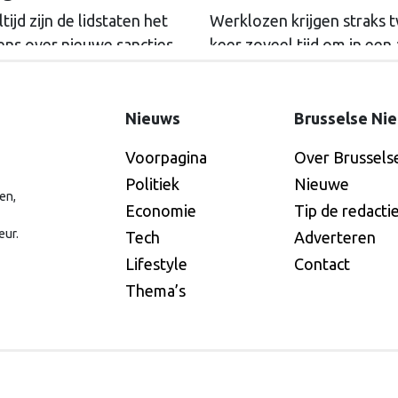
tijd zijn de lidstaten het
Werklozen krijgen straks 
ens over nieuwe sancties
keer zoveel tijd om in een
 Rusland. De deadline van
EU-land werk te zoeken m
akket is met een week
oude uitkering. Tien jaar
itgeschoven, dat intussen
touwtrekken ging daaraan
Nieuws
Brusselse Ni
s verder dreigt te worden
vooraf. Nederland bleef al
Voorpagina
Over Brussels
wakt.
tijd tegen de veranderinge
Politiek
Nieuwe
en,
Economie
Tip de redacti
eur.
Tech
Adverteren
Lifestyle
Contact
Thema’s