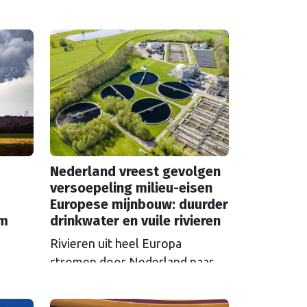
Nederland vreest gevolgen
versoepeling milieu-eisen
Europese mijnbouw: duurder
em
drinkwater en vuile rivieren
Rivieren uit heel Europa
stromen door Nederland naar
zee en nemen vervuiling mee.
S in
Als Brussel de milieu-eisen voor