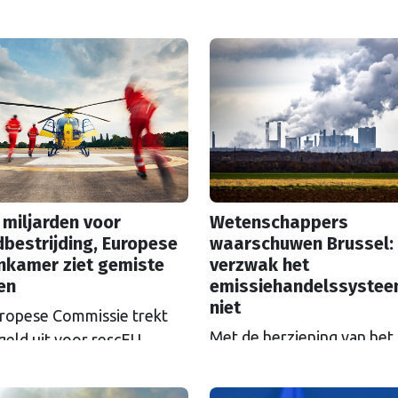
 miljarden voor
Wetenschappers
bestrijding, Europese
waarschuwen Brussel:
nkamer ziet gemiste
verzwak het
en
emissiehandelssyste
niet
ropese Commissie trekt
Met de herziening van het
geld uit voor rescEU,
Europese
el: het noodhulpfonds.
emissiehandelssysteem ET
at geld wordt niet altijd