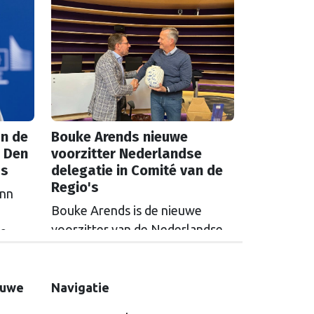
 over
mijnbouwbedrijven versoepelt,
zijn het de Nederlandse
et aan
drinkwaterbedrijven die dat
t een
moeten oplossen.
n de
Bouke Arends nieuwe
 Den
voorzitter Nederlandse
as
delegatie in Comité van de
Regio's
inn
Bouke Arends is de nieuwe
voorzitter van de Nederlandse
de
delegatie in het Europees
en
Comité van de Regio’s. De
huidige burgemeester van
euwe
Navigatie
Gemeente Westland volgt