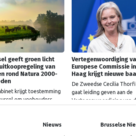
zicht, groeien de klachten
goed uitgegeven, ziet de
de ‘koolstoftaks’. Zal ETS
ese Rekenkamer.
versoepeld worden? Als h
wetenschappers ligt, is da
grove fout.
el geeft groen licht
Vertegenwoordiging va
uitkoopregeling van
Europese Commissie in
en rond Natura 2000-
Haag krijgt nieuwe ba
eden
De Zweedse Cecilia Thorf
abinet krijgt toestemming
gaat leiding geven aan de
russel om veehouders
Vertegenwoordiging van 
m Natura 2000-gebieden
Europese Commissie in D
e kopen. De Europese
Haag.
ssie gaat akkoord met
Nieuws
Brusselse Ni
itkoopregeling van 715