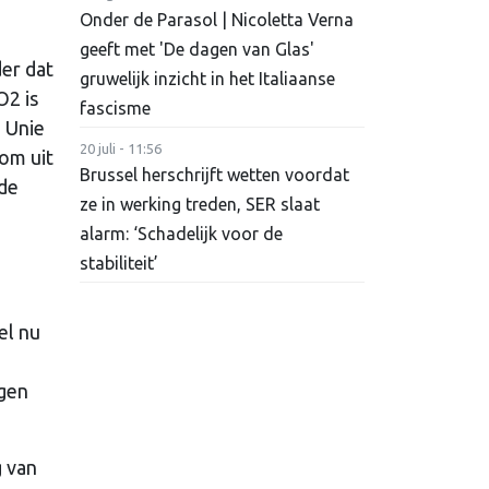
Onder de Parasol | Nicoletta Verna
geeft met 'De dagen van Glas'
er dat
gruwelijk inzicht in het Italiaanse
O2 is
fascisme
 Unie
20 juli - 11:56
 om uit
Brussel herschrijft wetten voordat
 de
ze in werking treden, SER slaat
alarm: ‘Schadelijk voor de
stabiliteit’
el nu
egen
g van