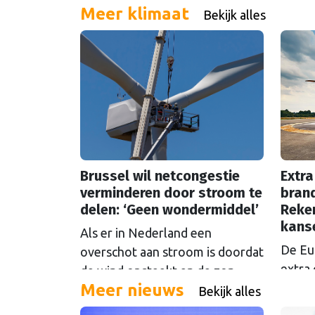
Meer klimaat
Bekijk alles
Brussel wil netcongestie
Extra
verminderen door stroom te
brand
delen: ‘Geen wondermiddel’
Reke
kans
Als er in Nederland een
De Eu
overschot aan stroom is doordat
extra 
de wind opsteekt en de zon
Meer nieuws
oftew
schijnt, loont het om die stroom
Bekijk alles
Maar d
te delen. Maar Europese