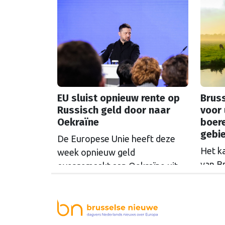
even 
plannen om dat mogelijk te
Europ
maken stuiten op kritiek.
EU sluist opnieuw rente op
Bruss
Russisch geld door naar
voor 
Oekraïne
boer
gebi
De Europese Unie heeft deze
Het k
week opnieuw geld
van B
overgemaakt aan Oekraïne uit
rondo
de opbrengsten van bevroren
uit t
Russische tegoeden. Het gaat
Commi
om 1,4 miljard euro. Dat is de
een u
rente op het geld dat de