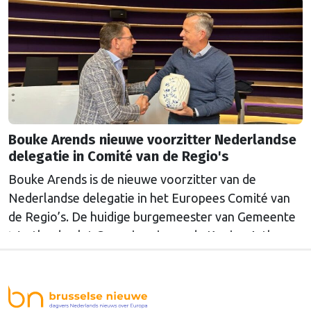
Bouke Arends nieuwe voorzitter Nederlandse
delegatie in Comité van de Regio's
Bouke Arends is de nieuwe voorzitter van de
Nederlandse delegatie in het Europees Comité van
de Regio’s. De huidige burgemeester van Gemeente
Westland volgt Commissaris van de Koning Arthur
van Dijk (Noord-Holland) op, die de voorzittersrol
sinds januari 2024 vervulde. Volgens Arends zijn de
Nederlandse regio’s behoorlijk succesvol in hun
lobby in Brussel, en dat komt vooral omdat …