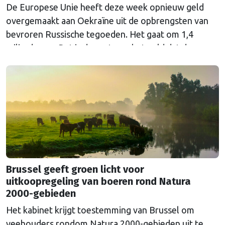
De Europese Unie heeft deze week opnieuw geld
overgemaakt aan Oekraïne uit de opbrengsten van
bevroren Russische tegoeden. Het gaat om 1,4
miljard euro. Dat is de rente op het geld dat de
Russische Centrale Bank ooit bij de Belgische bank
Euroclear parkeerde. De EU bevroor dat geld na de
Russische inval in Oekraïne. Het …
Continued
Brussel geeft groen licht voor
uitkoopregeling van boeren rond Natura
2000-gebieden
Het kabinet krijgt toestemming van Brussel om
veehouders rondom Natura 2000-gebieden uit te