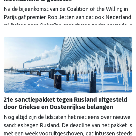
Na de bijeenkomst van de Coalition of the Willing in
Parijs gaf premier Rob Jetten aan dat ook Nederland
militairen naar Oekraïne gaat sturen zodra er vrede is
met Rusland. De 'Multinationale Strijdmacht', met
militairen uit meerdere landen, moet zorgen dat
Rusland niet opnieuw aanvalt.
21e sanctiepakket tegen Rusland uitgesteld
door Griekse en Oostenrijkse belangen
Nog altijd zijn de lidstaten het niet eens over nieuwe
sancties tegen Rusland. De deadline van het pakket is
met een week vooruitgeschoven, dat intussen steeds