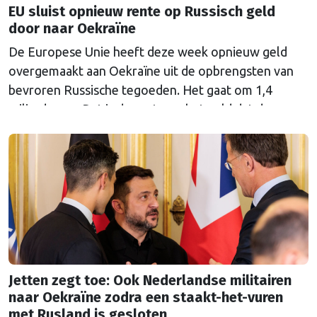
EU sluist opnieuw rente op Russisch geld
door naar Oekraïne
De Europese Unie heeft deze week opnieuw geld
overgemaakt aan Oekraïne uit de opbrengsten van
bevroren Russische tegoeden. Het gaat om 1,4
miljard euro. Dat is de rente op het geld dat de
Russische Centrale Bank ooit bij de Belgische bank
Euroclear parkeerde. De EU bevroor dat geld na de
Russische inval in Oekraïne. Het …
Continued
Jetten zegt toe: Ook Nederlandse militairen
naar Oekraïne zodra een staakt-het-vuren
met Rusland is gesloten