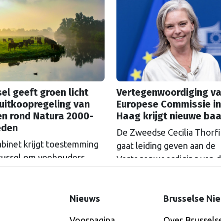
el geeft groen licht
Vertegenwoordiging va
uitkoopregeling van
Europese Commissie in
en rond Natura 2000-
Haag krijgt nieuwe ba
eden
De Zweedse Cecilia Thorf
abinet krijgt toestemming
gaat leiding geven aan de
russel om veehouders
Vertegenwoordiging van 
m Natura 2000-gebieden
Europese Commissie in D
e kopen. De Europese
Haag.
ssie gaat akkoord met
Nieuws
Brusselse Ni
itkoopregeling van 715
Voorpagina
Over Brussels