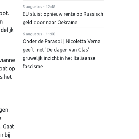
5 augustus - 12:48
oot.
EU sluist opnieuw rente op Russisch
en
geld door naar Oekraïne
delijk
6 augustus - 11:08
Onder de Parasol | Nicoletta Verna
geeft met 'De dagen van Glas'
gruwelijk inzicht in het Italiaanse
vianne
fascisme
bat op
s het
gen.
e
. Gaat
n bij