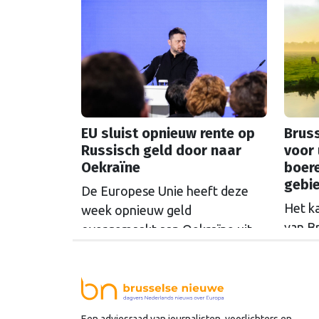
EU sluist opnieuw rente op
Bruss
Russisch geld door naar
voor 
Oekraïne
boer
gebi
De Europese Unie heeft deze
Het k
week opnieuw geld
van B
overgemaakt aan Oekraïne uit
rondo
de opbrengsten van bevroren
uit t
Russische tegoeden. Het gaat
Commi
om 1,4 miljard euro. Dat is de
een u
rente op het geld dat de