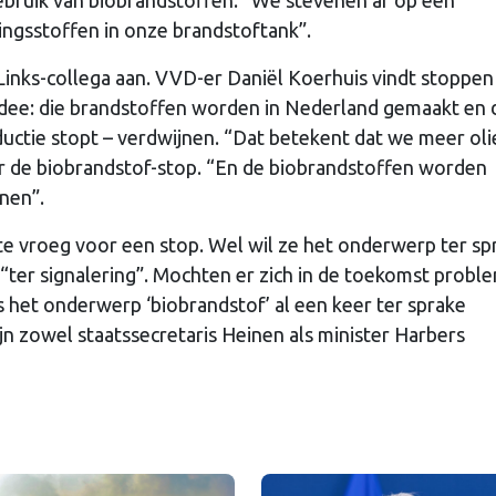
ingsstoffen in onze brandstoftank”.
nLinks-collega aan. VVD-er Daniël Koerhuis vindt stoppe
idee: die brandstoffen worden in Nederland gemaakt en 
ductie stopt – verdwijnen. “Dat betekent dat we meer oli
er de biobrandstof-stop. “En de biobrandstoffen worden
anen”.
te vroeg voor een stop. Wel wil ze het onderwerp ter sp
n “ter signalering”. Mochten er zich in de toekomst prob
 het onderwerp ‘biobrandstof’ al een keer ter sprake
jn zowel staatssecretaris Heinen als minister Harbers