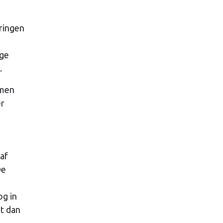
eringen
ige
.
omen
er
af
De
og in
t dan