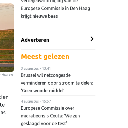
Vertegenwoordiging van de
Europese Commissie in Den Haag
krijgt nieuwe baas
Adverteren
Meest gelezen
3 augustus - 13:41
r due to
Brussel wil netcongestie
verminderen door stroom te delen:
‘Geen wondermiddel’
d en
4 augustus - 15:57
 te
Europese Commissie over
pas
migratiecrisis Ceuta: 'We zijn
geslaagd voor de test'