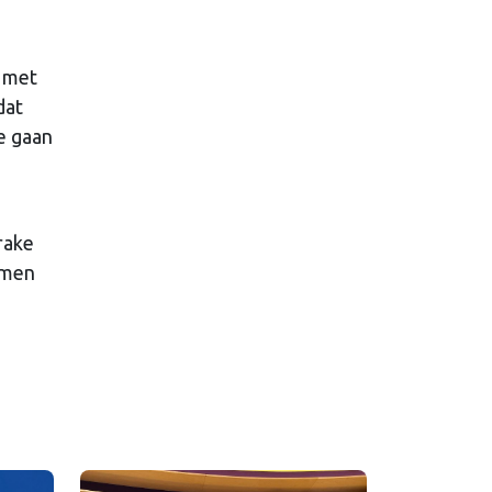
n met
dat
e gaan
rake
lemen