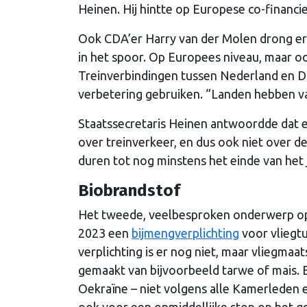
Heinen. Hij hintte op Europese co-financi
Ook CDA’er Harry van der Molen drong er b
in het spoor. Op Europees niveau, maar o
Treinverbindingen tussen Nederland en D
verbetering gebruiken. “Landen hebben vaak
Staatssecretaris Heinen antwoordde dat 
over treinverkeer, en dus ook niet over d
duren tot nog minstens het einde van het ja
Biobrandstof
Het tweede, veelbesproken onderwerp op 
2023 een
bijmengverplichting
voor vliegtu
verplichting is er nog niet, maar vliegma
gemaakt van bijvoorbeeld tarwe of mais. 
Oekraïne – niet volgens alle Kamerleden 
ook voor een onmiddellijke stop op het g