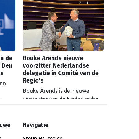
n de
Bouke Arends nieuwe
 Den
voorzitter Nederlandse
as
delegatie in Comité van de
Regio's
inn
Bouke Arends is de nieuwe
voorzitter van de Nederlandse
de
delegatie in het Europees
en
Comité van de Regio’s. De
huidige burgemeester van
euwe
Navigatie
Gemeente Westland volgt
e
Steun Brusselse