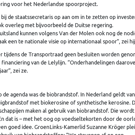
ering voor het Nederlandse spoorproject.
ij de staatssecretaris op aan om in te zetten op invest
ok overleg met bijvoorbeeld de Duitse regering.
uitsland kunnen volgens Van der Molen ook nog de nod
 een te nationale visie op internationaal spoor”, zei hij
er tijdens de Transportraad geen besluiten worden gen
e financiering van de Lelylijn. “Onderhandelingen daarov
ar”, zei ze.
de agenda was de biobrandstof. In Nederland geldt van
igbrandstof met biokerosine of synthetische kerosine. 
atschappijen maken al gebruik van biobrandstof. Die wordt
En dat is – met het oog op voedseltekorten door de oorl
een goed idee. GroenLinks-Kamerlid Suzanne Kröger plei
ebruik van biobrandstoffen: “We stevenen af op een