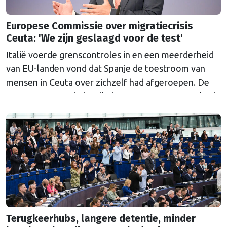
Europese Commissie over migratiecrisis
Ceuta: 'We zijn geslaagd voor de test'
Italië voerde grenscontroles in en een meerderheid
van EU-landen vond dat Spanje de toestroom van
mensen in Ceuta over zichzelf had afgeroepen. De
Europese Commissie wil niets weten van een gebrek
aan solidariteit, volgens haar telt alleen het
resultaat.
Terugkeerhubs, langere detentie, minder