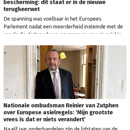
bescherming: dit staat er in de nieuwe
terugkeerwet
De spanning was voelbaar in het Europees
Parlement nadat een meerderheid instemde met de
regels die de terugkeer van mensen van wie asiel is
afgewezen moet regelen. Waarom levert de wet
zoveel ophef op?
Nationale ombudsman Reinier van Zutphen
over Europese asielregels: ‘Mijn grootste
vrees is dat er niets verandert’
Na elf jaar onderhandelen zijn de lidstaten van de