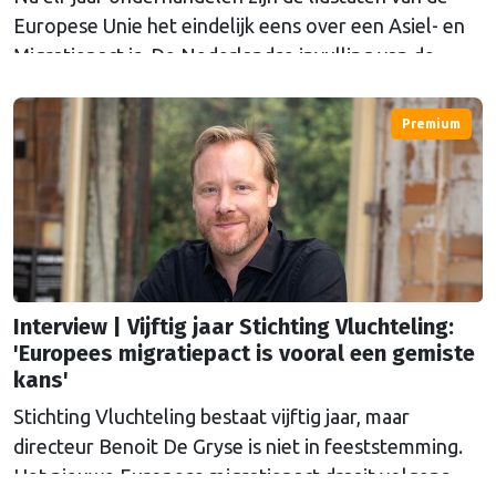
Europese Unie het eindelijk eens over een Asiel- en
Migratiepact is. De Nederlandse invulling van de
Europese regels zijn een reden tot zorg voor
Nationale ombudsman Reinier van Zutphen. "Het
Premium
zegt iets over onze samenleving als geheel, hoe wij
naar anderen kijken. We zijn bang geworden voor de
ander."
Interview | Vijftig jaar Stichting Vluchteling:
'Europees migratiepact is vooral een gemiste
kans'
Stichting Vluchteling bestaat vijftig jaar, maar
directeur Benoit De Gryse is niet in feeststemming.
Het nieuwe Europese migratiepact draait volgens