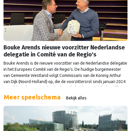
Bouke Arends nieuwe voorzitter Nederlandse
delegatie in Comité van de Regio's
Bouke Arends is de nieuwe voorzitter van de Nederlandse delegatie
in het Europees Comité van de Regio’s. De huidige burgemeester
van Gemeente Westland volgt Commissaris van de Koning Arthur
van Dijk (Noord-Holland) op, die de voorzittersrol sinds januari 2024
vervulde. Volgens Arends zijn de Nederlandse regio’s behoorlijk
succesvol in hun lobby in Brussel, en dat komt vooral omdat …
Meer speelschema
Bekijk alles
Continued