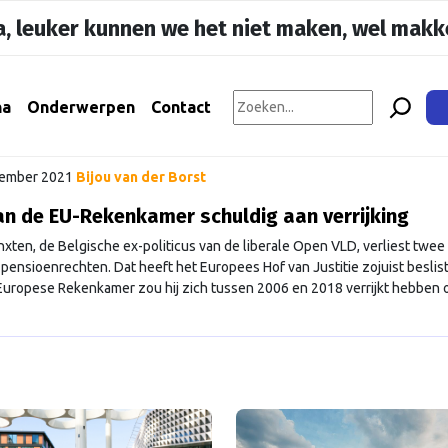
, leuker kunnen we het niet maken, wel makke
na
Onderwerpen
Contact
tember 2021
Bijou van der Borst
an de EU-Rekenkamer schuldig aan verrijking
inxten, de Belgische ex-politicus van de liberale Open VLD, verliest twee
 pensioenrechten. Dat heeft het Europees Hof van Justitie zojuist beslist.
Europese Rekenkamer zou hij zich tussen 2006 en 2018 verrijkt hebben 
van zijn werkgever. Jachtpartijen Volgens de Europese antifraudedienst
inxten privéreizen naar …
Continued