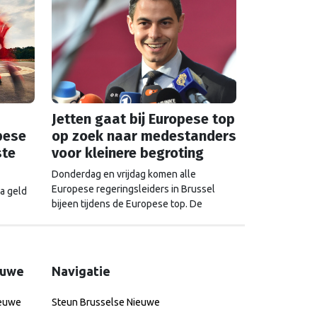
Jetten gaat bij Europese top
pese
op zoek naar medestanders
ste
voor kleinere begroting
Donderdag en vrijdag komen alle
Europese regeringsleiders in Brussel
a geld
bijeen tijdens de Europese top. De
Tweede Kamer en het Europees
dt niet
Parlement wierpen alvast een blik vooruit.
de
Wat mogen we verwachten van de
gesprekken over geld, drugs, oorlog en
euwe
Navigatie
China?
ieuwe
Steun Brusselse Nieuwe