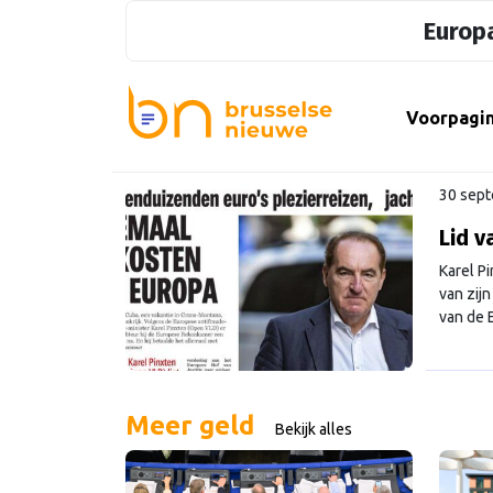
Europa
Voorpagi
30 sep
Lid v
Karel P
van zijn
van de 
kosten 
heeft P
Meer geld
Bekijk alles