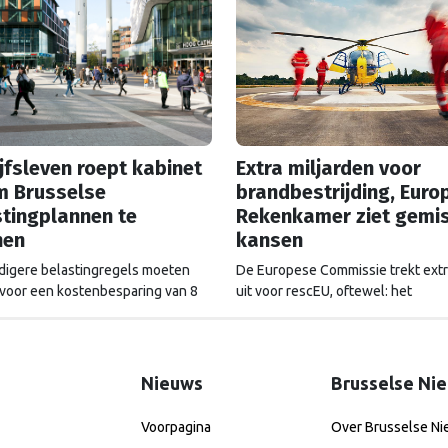
jfsleven roept kabinet
Extra miljarden voor
m Brusselse
brandbestrijding, Euro
tingplannen te
Rekenkamer ziet gemi
nen
kansen
igere belastingregels moeten
De Europese Commissie trekt extr
voor een kostenbesparing van 8
uit voor rescEU, oftewel: het
 euro, stelt de Europese
noodhulpfonds. Maar dat geld wor
ie. Maar de voorstellen hebben
altijd even goed uitgegeven, ziet 
 impact op de Nederlandse
Europese Rekenkamer.
t.
Nieuws
Brusselse Ni
Voorpagina
Over Brusselse N