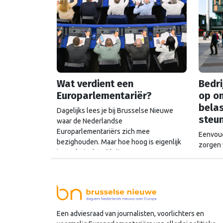
Wat verdient een
Bedri
Europarlementariër?
op o
belas
Dagelijks lees je bij Brusselse Nieuwe
steu
waar de Nederlandse
Europarlementariërs zich mee
Eenvoud
bezighouden. Maar hoe hoog is eigenlijk
zorgen 
het salaris dat zij krijgen?
miljard
Commiss
ook een
schatkis
Een adviesraad van journalisten, voorlichters en