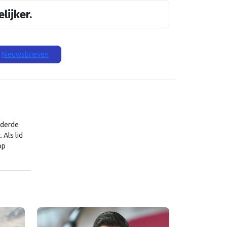
lijker.
Nieuwsbrieven
 derde
 Als lid
op
 OLAF