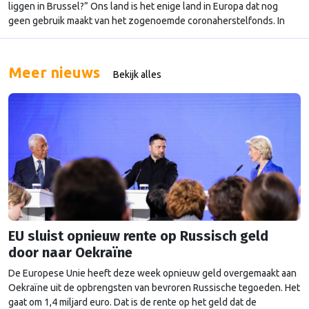
liggen in Brussel?” Ons land is het enige land in Europa dat nog
geen gebruik maakt van het zogenoemde coronaherstelfonds. In
totaal is er 750 miljard euro voor alle lidstaten te verkrijgen. Voor
Nederland is ruim zes miljard euro beschikbaar. Voormalig politiek
leider van de …
Continued
Meer nieuws
Bekijk alles
EU sluist opnieuw rente op Russisch geld
door naar Oekraïne
De Europese Unie heeft deze week opnieuw geld overgemaakt aan
Oekraïne uit de opbrengsten van bevroren Russische tegoeden. Het
gaat om 1,4 miljard euro. Dat is de rente op het geld dat de