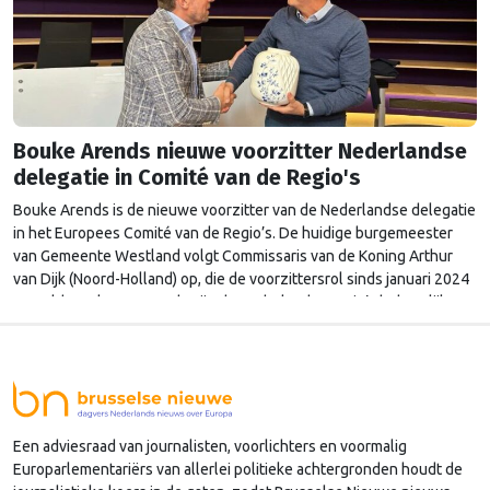
Bouke Arends nieuwe voorzitter Nederlandse
delegatie in Comité van de Regio's
Bouke Arends is de nieuwe voorzitter van de Nederlandse delegatie
in het Europees Comité van de Regio’s. De huidige burgemeester
van Gemeente Westland volgt Commissaris van de Koning Arthur
van Dijk (Noord-Holland) op, die de voorzittersrol sinds januari 2024
vervulde. Volgens Arends zijn de Nederlandse regio’s behoorlijk
succesvol in hun lobby in Brussel, en dat komt vooral omdat …
Continued
Een adviesraad van journalisten, voorlichters en voormalig
Europarlementariërs van allerlei politieke achtergronden houdt de