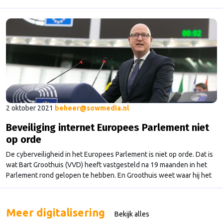
2 oktober 2021
beheer@sowmedia.nl
Beveiliging internet Europees Parlement niet
op orde
De cyberveiligheid in het Europees Parlement is niet op orde. Dat is
wat Bart Groothuis (VVD) heeft vastgesteld na 19 maanden in het
Parlement rond gelopen te hebben. En Groothuis weet waar hij het
over heeft. Hij was zeven jaar hoofd cybersecurity bij defensie. Er
zijn meerdere situaties die Groothuis lieten inzien dat de
cyberveiligheid …
Continued
Meer digitalisering
Bekijk alles