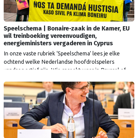
Speelschema | Bonaire-zaak in de Kamer, EU
wil treinboeking vereenvoudigen,
energieministers vergaderen in Cyprus
In onze vaste rubriek ‘Speelschema’ lees je elke
ochtend welke Nederlandse hoofdrolspelers
vandaag actief zijn. Wie spreekt waar in Brussel of
Straatsburg, en wat staat er in Nederland op de
agenda?