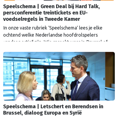
Speelschema | Green Deal bij Hard Talk,
persconferentie treintickets en EU-
voedselregels in Tweede Kamer
In onze vaste rubriek ‘Speelschema’ lees je elke
ochtend welke Nederlandse hoofdrolspelers
vandaag actief zijn. Wie spreekt waar in Brussel of
Straatsburg, en wat staat er in Nederland op de
agenda?
Speelschema | Letschert en Berendsen in
Brussel, dialoog Europa en Syrië