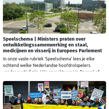
Speelschema | Ministers praten over
ontwikkelingssamenwerking en staal,
medicijnen en visserij in Europees Parlement
In onze vaste rubriek ‘Speelschema’ lees je elke
ochtend welke Nederlandse hoofdrolspelers
vandaag actief zijn. Wie spreekt waar in Brussel of
Straatsburg, en wat staat er in Nederland op de
agenda?