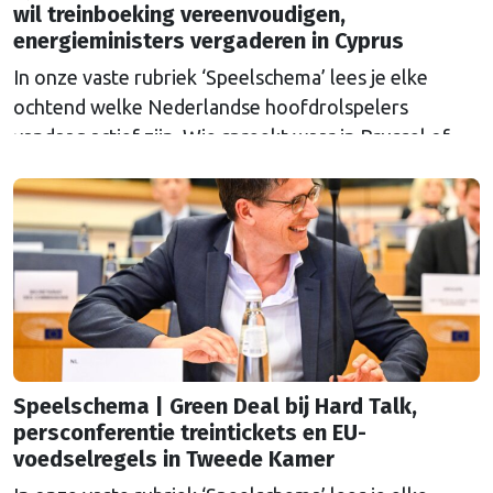
wil treinboeking vereenvoudigen,
energieministers vergaderen in Cyprus
In onze vaste rubriek ‘Speelschema’ lees je elke
ochtend welke Nederlandse hoofdrolspelers
vandaag actief zijn. Wie spreekt waar in Brussel of
Straatsburg, en wat staat er in Nederland op de
agenda?
Speelschema | Green Deal bij Hard Talk,
persconferentie treintickets en EU-
voedselregels in Tweede Kamer