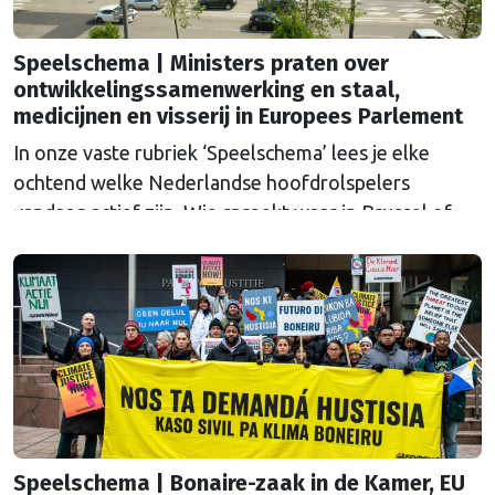
Speelschema | Ministers praten over
ontwikkelingssamenwerking en staal,
medicijnen en visserij in Europees Parlement
In onze vaste rubriek ‘Speelschema’ lees je elke
ochtend welke Nederlandse hoofdrolspelers
vandaag actief zijn. Wie spreekt waar in Brussel of
Straatsburg, en wat staat er in Nederland op de
agenda?
Speelschema | Bonaire-zaak in de Kamer, EU