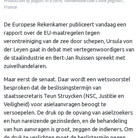
Production of yogurt in a farm, homemade cow’s milk yoghurt ,
France
De Europese Rekenkamer publiceert vandaag een
rapport over de EU-maatregelen tegen
verontreiniging van de zee door schepen, Ursula von
der Leyen gaat in debat met vertegenwoordigers van
de staalindustrie en Bert-Jan Ruissen spreekt met
zuivelhandelaren.
Maar eerst de senaat. Daar wordt een wetsvoorstel
besproken dat de beslissingstermijn van
staatssecretaris Teun Struycken (NSC, Justitie en
Veiligheid) voor asielaanvragen beoogt te
versoepelen. De druk op de opvang van asielzoekers
en hun nareizende gezinsleden, en de behandeling
van hun aanvragen is groot, zeggen de indieners. Om
de druk te verlichten moet de beslistermijn negen