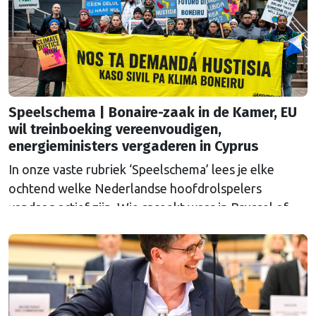
Speelschema | Bonaire-zaak in de Kamer, EU
wil treinboeking vereenvoudigen,
energieministers vergaderen in Cyprus
In onze vaste rubriek ‘Speelschema’ lees je elke
ochtend welke Nederlandse hoofdrolspelers
vandaag actief zijn. Wie spreekt waar in Brussel of
Straatsburg, en wat staat er in Nederland op de
agenda?