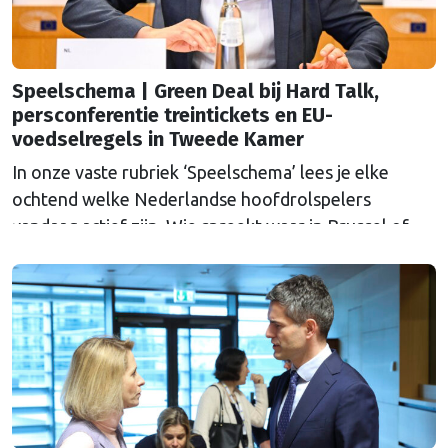
Speelschema | Green Deal bij Hard Talk,
persconferentie treintickets en EU-
voedselregels in Tweede Kamer
In onze vaste rubriek ‘Speelschema’ lees je elke
ochtend welke Nederlandse hoofdrolspelers
vandaag actief zijn. Wie spreekt waar in Brussel of
Straatsburg, en wat staat er in Nederland op de
agenda?