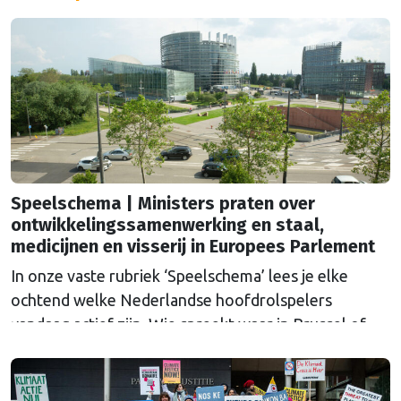
Speelschema | Ministers praten over
ontwikkelingssamenwerking en staal,
medicijnen en visserij in Europees Parlement
In onze vaste rubriek ‘Speelschema’ lees je elke
ochtend welke Nederlandse hoofdrolspelers
vandaag actief zijn. Wie spreekt waar in Brussel of
Straatsburg, en wat staat er in Nederland op de
agenda?