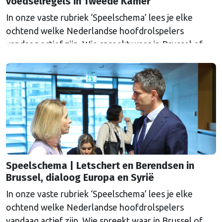
voedselregels in Tweede Kamer
In onze vaste rubriek ‘Speelschema’ lees je elke
ochtend welke Nederlandse hoofdrolspelers
vandaag actief zijn. Wie spreekt waar in Brussel of
Straatsburg, en wat staat er in Nederland op de
agenda?
Speelschema | Letschert en Berendsen in
Brussel, dialoog Europa en Syrië
In onze vaste rubriek ‘Speelschema’ lees je elke
ochtend welke Nederlandse hoofdrolspelers
vandaag actief zijn. Wie spreekt waar in Brussel of