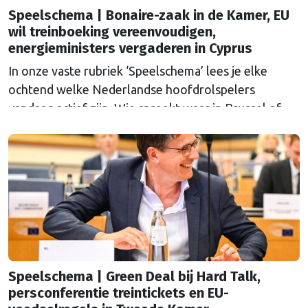
Speelschema | Bonaire-zaak in de Kamer, EU
wil treinboeking vereenvoudigen,
energieministers vergaderen in Cyprus
In onze vaste rubriek ‘Speelschema’ lees je elke
ochtend welke Nederlandse hoofdrolspelers
vandaag actief zijn. Wie spreekt waar in Brussel of
Straatsburg, en wat staat er in Nederland op de
agenda?
Speelschema | Green Deal bij Hard Talk,
persconferentie treintickets en EU-