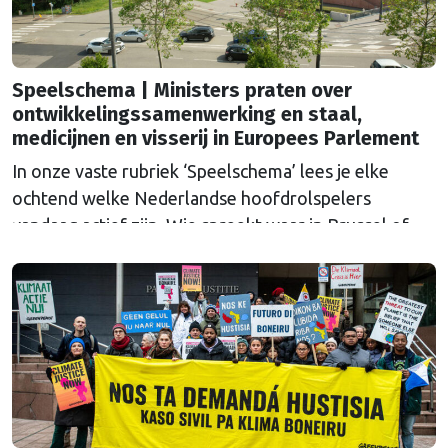
Speelschema | Ministers praten over
ontwikkelingssamenwerking en staal,
medicijnen en visserij in Europees Parlement
In onze vaste rubriek ‘Speelschema’ lees je elke
ochtend welke Nederlandse hoofdrolspelers
vandaag actief zijn. Wie spreekt waar in Brussel of
Straatsburg, en wat staat er in Nederland op de
agenda?