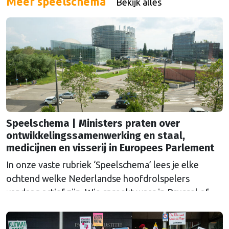
Meer speelschema
Bekijk alles
Speelschema | Ministers praten over
ontwikkelingssamenwerking en staal,
medicijnen en visserij in Europees Parlement
In onze vaste rubriek ‘Speelschema’ lees je elke
ochtend welke Nederlandse hoofdrolspelers
vandaag actief zijn. Wie spreekt waar in Brussel of
Straatsburg, en wat staat er in Nederland op de
agenda?