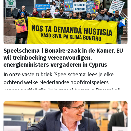
Speelschema | Bonaire-zaak in de Kamer, EU
wil treinboeking vereenvoudigen,
energieministers vergaderen in Cyprus
In onze vaste rubriek ‘Speelschema’ lees je elke
ochtend welke Nederlandse hoofdrolspelers
vandaag actief zijn. Wie spreekt waar in Brussel of
Straatsburg, en wat staat er in Nederland op de
agenda?