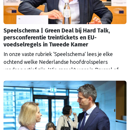
Speelschema | Green Deal bij Hard Talk,
persconferentie treintickets en EU-
voedselregels in Tweede Kamer
In onze vaste rubriek ‘Speelschema’ lees je elke
ochtend welke Nederlandse hoofdrolspelers
vandaag actief zijn. Wie spreekt waar in Brussel of
Straatsburg, en wat staat er in Nederland op de
agenda?