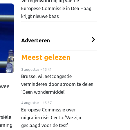
Vertegenwoordiging van de
Europese Commissie in Den Haag
krijgt nieuwe baas
Adverteren
Meest gelezen
3 augustus - 13:41
Brussel wil netcongestie
verminderen door stroom te delen:
twee
‘Geen wondermiddel’
4 augustus - 15:57
Europese Commissie over
siële
migratiecrisis Ceuta: 'We zijn
emming
geslaagd voor de test'