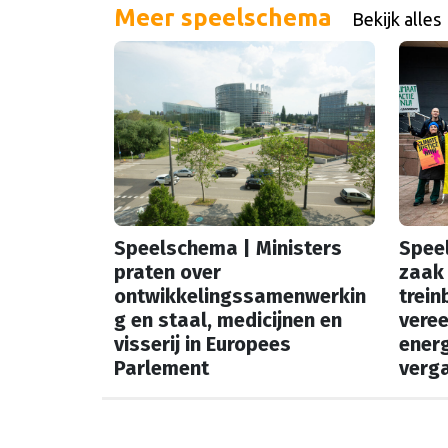
Meer speelschema
Bekijk alles
Speelschema | Ministers
Spee
praten over
zaak 
ontwikkelingssamenwerkin
trein
g en staal, medicijnen en
vere
visserij in Europees
energ
Parlement
verga
In onze vaste rubriek
In onz
‘Speelschema’ lees je elke
‘Speel