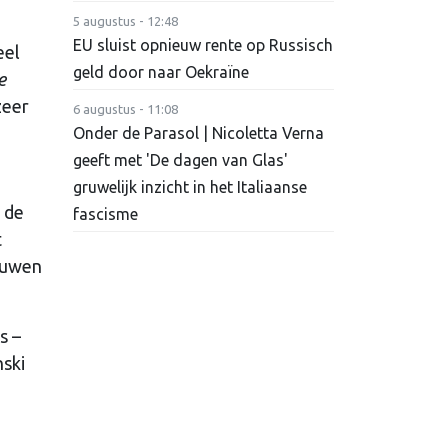
5 augustus - 12:48
EU sluist opnieuw rente op Russisch
eel
geld door naar Oekraïne
e
zeer
6 augustus - 11:08
Onder de Parasol | Nicoletta Verna
geeft met 'De dagen van Glas'
gruwelijk inzicht in het Italiaanse
 de
fascisme
t
touwen
s –
nski