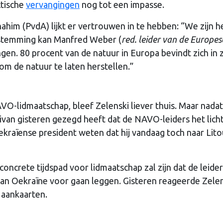
ctische
vervangingen
nog tot een impasse.
m (PvdA) lijkt er vertrouwen in te hebben: “We zijn h
e stemming kan Manfred Weber (
red. leider van de Europes
angen. 80 procent van de natuur in Europa bevindt zich in 
m de natuur te laten herstellen.”
O-lidmaatschap, bleef Zelenski liever thuis. Maar nadat
ivan gisteren gezegd heeft dat de NAVO-leiders het lich
Oekraïense president weten dat hij vandaag toch naar Li
 concrete tijdspad voor lidmaatschap zal zijn dat de leider
an Oekraïne voor gaan leggen. Gisteren reageerde Zele
l aankaarten.