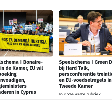
lschema | Bonaire-
Speelschema | Green D
in de Kamer, EU wil
bij Hard Talk,
boeking
persconferentie treinti
envoudigen,
en EU-voedselregels in
ieministers
Tweede Kamer
deren in Cyprus
In onze vaste rubriek
e vaste rubriek
‘Speelschema’ lees je elke
schema’ lees je elke
ochtend welke Nederland