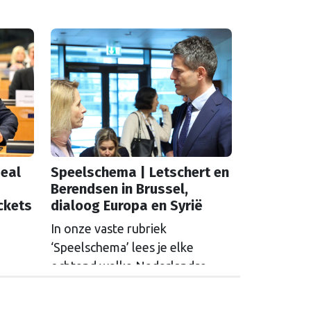
eal
Speelschema | Letschert en
Berendsen in Brussel,
ckets
dialoog Europa en Syrië
In onze vaste rubriek
‘Speelschema’ lees je elke
ochtend welke Nederlandse
hoofdrolspelers vandaag actief
se
zijn. Wie spreekt waar in Brussel