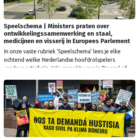
Speelschema | Ministers praten over
ontwikkelingssamenwerking en staal,
medicijnen en visserij in Europees Parlement
In onze vaste rubriek ‘Speelschema’ lees je elke
ochtend welke Nederlandse hoofdrolspelers
vandaag actief zijn. Wie spreekt waar in Brussel of
Straatsburg, en wat staat er in Nederland op de
agenda?