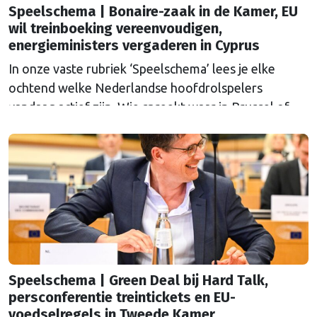
Speelschema | Bonaire-zaak in de Kamer, EU
wil treinboeking vereenvoudigen,
energieministers vergaderen in Cyprus
In onze vaste rubriek ‘Speelschema’ lees je elke
ochtend welke Nederlandse hoofdrolspelers
vandaag actief zijn. Wie spreekt waar in Brussel of
Straatsburg, en wat staat er in Nederland op de
agenda?
Speelschema | Green Deal bij Hard Talk,
persconferentie treintickets en EU-
voedselregels in Tweede Kamer