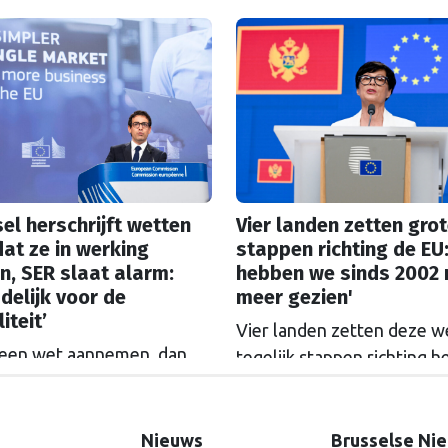
e kopen. De Europese
Haag.
ssie gaat akkoord met
itkoopregeling van 715
n euro.
el herschrijft wetten
Vier landen zetten gro
at ze in werking
stappen richting de EU:
n, SER slaat alarm:
hebben we sinds 2002 
delijk voor de
meer gezien'
iteit’
Vier landen zetten deze 
 een wet aannemen, dan
tegelijk stappen richting h
 uitkleden voordat hij
lidmaatschap. De landen 
: het gebeurt steeds vaker
haast, want het politieke tij
ssel. De SER slaat alarm,
Europa kan zomaar keren.
Nieuws
Brusselse Ni