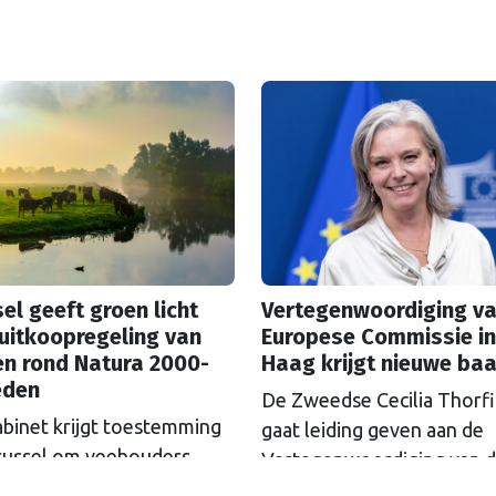
el geeft groen licht
Vertegenwoordiging va
uitkoopregeling van
Europese Commissie in
en rond Natura 2000-
Haag krijgt nieuwe ba
eden
De Zweedse Cecilia Thorf
abinet krijgt toestemming
gaat leiding geven aan de
russel om veehouders
Vertegenwoordiging van 
m Natura 2000-gebieden
Europese Commissie in D