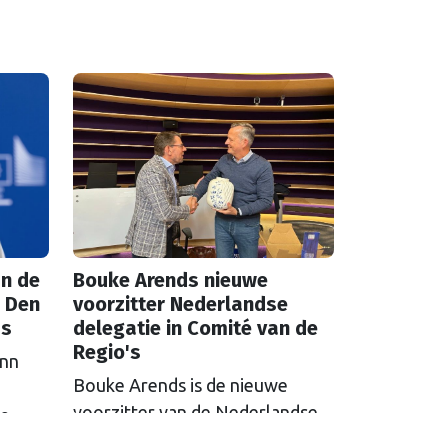
n de
Bouke Arends nieuwe
 Den
voorzitter Nederlandse
as
delegatie in Comité van de
Regio's
inn
Bouke Arends is de nieuwe
voorzitter van de Nederlandse
de
delegatie in het Europees
en