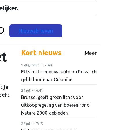
lijker.
Nieuwsbrieven
et
Kort nieuws
Meer
5 augustus - 12:48
EU sluist opnieuw rente op Russisch
geld door naar Oekraïne
t je
24 juli - 16:41
eeft
Brussel geeft groen licht voor
uitkoopregeling van boeren rond
Natura 2000-gebieden
22 juli - 17:15