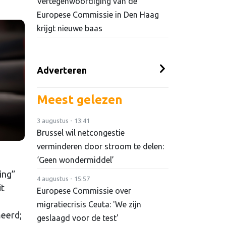
Vertegenwoordiging van de
Europese Commissie in Den Haag
krijgt nieuwe baas
Adverteren
Meest gelezen
3 augustus - 13:41
Brussel wil netcongestie
verminderen door stroom te delen:
‘Geen wondermiddel’
ing”
4 augustus - 15:57
it
Europese Commissie over
migratiecrisis Ceuta: 'We zijn
meerd;
geslaagd voor de test'