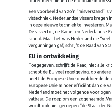
louter meer binnen de nationale machtsst
Een voorbeeld van zo’n “misverstand” is vo
vistechniek. Nederlandse vissers kregen 
in deze nieuwe techniek te investeren. Ma
De vissector, de Kamer
en Nederlandse Eu
schuld. Maar het was Nederland die “veel
vergunningen gaf, schrijft de Raad van Sta
EU in ontwikkeling
Toegegeven, schrijft de Raad, niet alle k
schept de EU veel regelgeving, op andere 
heeft de Europese Unie onvoldoende democr
Europese Unie minder efficiënt dan die v
Nederland moet het volgende voor ogen ho
vatbaar. De roep om een zogenaamde
Nex
wordt ook niet geroepen “de Staat der N