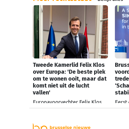
uit t
Russische tegoeden. Het gaat
Commi
om 1,4 miljard euro. Dat is de
een u
rente op het geld dat de
miljoe
Russische Centrale Bank ooit bij
de Belgische bank Euroclear
parkeerde. De EU bevroor dat
geld na de Russische inval in
Oekraïne. Het …
Continued
Tweede Kamerlid Felix Klos
Bruss
over Europa: 'De beste plek
voord
om te wonen ooit, maar dat
trede
komt niet uit de lucht
‘Scha
vallen'
stabil
Europavoorvechter Felix Klos
Eerst
(D66) kwam vanuit Brussel naar
alweer
de Tweede Kamer om te
ingaat
bouwen aan een sterkere
in Bru