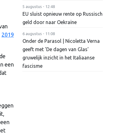
5 augustus - 12:48
EU sluist opnieuw rente op Russisch
geld door naar Oekraïne
 van
n
2019
6 augustus - 11:08
Onder de Parasol | Nicoletta Verna
geeft met 'De dagen van Glas'
 de
gruwelijk inzicht in het Italiaanse
en een
fascisme
dat
leggen
t,
geen
iet