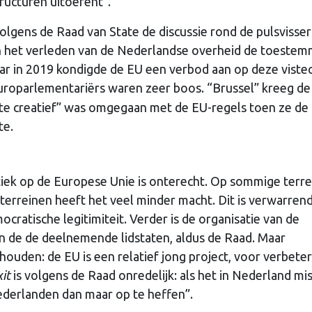
ructuren uitoefent”.
lgens de Raad van State de discussie rond de pulsvisseri
in het verleden van de Nederlandse overheid de toestem
ar in 2019 kondigde de EU een verbod aan op deze vistec
roparlementariërs waren zeer boos. “Brussel” kreeg de
 te creatief” was omgegaan met de EU-regels toen ze de
te.
ritiek op de Europese Unie is onterecht. Op sommige terr
terreinen heeft het veel minder macht. Dit is verwarren
atische legitimiteit. Verder is de organisatie van de
an de de deelnemende lidstaten, aldus de Raad. Maar
uden: de EU is een relatief jong project, voor verbeter
it
is volgens de Raad onredelijk: als het in Nederland mi
ederlanden dan maar op te heffen”.