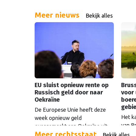
Meer nieuws
Bekijk alles
EU sluist opnieuw rente op
Bruss
Russisch geld door naar
voor 
Oekraïne
boer
gebi
De Europese Unie heeft deze
Het k
week opnieuw geld
van B
overgemaakt aan Oekraïne uit
Meer rechtsstaat
rondo
de opbrengsten van bevroren
Bekijk alles