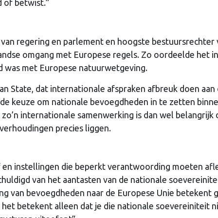
 of betwist.”
r van regering en parlement en hoogste bestuursrechter
rlandse omgang met Europese regels. Zo oordeelde het i
rijd was met Europese natuurwetgeving.
an State, dat internationale afspraken afbreuk doen aan
ok de keuze om nationale bevoegdheden in te zetten binn
ij zo’n internationale samenwerking is dan wel belangrijk 
sverhoudingen precies liggen.
 en instellingen die beperkt verantwoording moeten af
uldigd van het aantasten van de nationale soevereinitei
iving van bevoegdheden naar de Europese Unie betekent 
het betekent alleen dat je die nationale soevereiniteit n