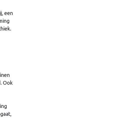
j, een
ming
hiek.
einen
d. Ook
ing
sgaat,