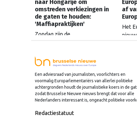
naar Hongarije om
Europ
omstreden verkiezingen in
af va
de gaten te houden:
Euro
'Maffiapraktijken'
Het E
Zondag zijn de
nieuw
parlementsverkiezingen in
leven
Hongarije, en zittend premier
Europ
Viktor Orbán slaat wild om zich
Lansc
heen om zijn achterstand in de
(BBB) 
Een adviesraad van journalisten, voorlichters en
peilingen goed te maken.
initia
voormalig Europarlementariërs van allerlei politieke
Europarlementariër Tineke Strik
achtergronden houdt de journalistieke koers in de gat
wil met eigen ogen zien of de
zodat Brusselse Nieuwe nieuws brengt dat voor alle
verkiezingen eerlijk verlopen.
Nederlanders interessant is, ongeacht politieke voork
Redactiestatuut