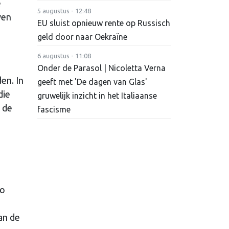
e
5 augustus - 12:48
ven
EU sluist opnieuw rente op Russisch
geld door naar Oekraïne
6 augustus - 11:08
Onder de Parasol | Nicoletta Verna
den. In
geeft met 'De dagen van Glas'
die
gruwelijk inzicht in het Italiaanse
 de
fascisme
io
an de