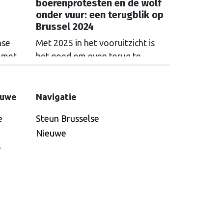
boerenprotesten en de wolf
onder vuur: een terugblik op
Brussel 2024
nse
Met 2025 in het vooruitzicht is
 met
het goed om even terug te
, zegt
kijken. Brusselse Nieuwe zette
der
het nieuws van de afgelopen
maanden op een rij.
euwe
Navigatie
de
e
Steun Brusselse
n
Nieuwe
e
eten
en.