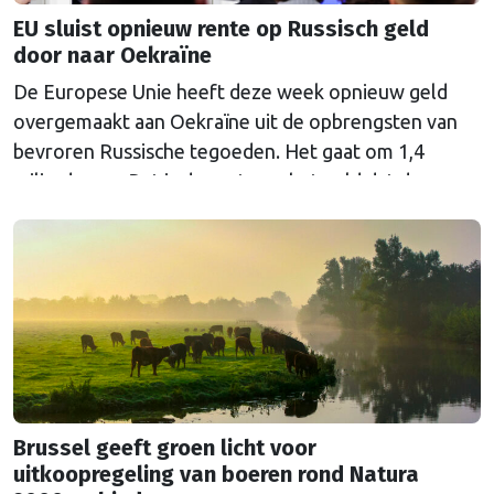
EU sluist opnieuw rente op Russisch geld
door naar Oekraïne
De Europese Unie heeft deze week opnieuw geld
overgemaakt aan Oekraïne uit de opbrengsten van
bevroren Russische tegoeden. Het gaat om 1,4
miljard euro. Dat is de rente op het geld dat de
Russische Centrale Bank ooit bij de Belgische bank
Euroclear parkeerde. De EU bevroor dat geld na de
Russische inval in Oekraïne. Het …
Continued
Brussel geeft groen licht voor
uitkoopregeling van boeren rond Natura