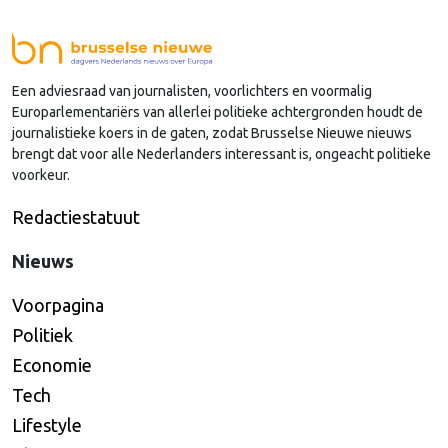
sinds januari 2024 vervulde. Volgens Arends zijn de
Nederlandse regio’s behoorlijk succesvol in hun
lobby in Brussel, en dat komt vooral omdat …
Een adviesraad van journalisten, voorlichters en voormalig
Continued
Europarlementariërs van allerlei politieke achtergronden houdt de
journalistieke koers in de gaten, zodat Brusselse Nieuwe nieuws
brengt dat voor alle Nederlanders interessant is, ongeacht politieke
voorkeur.
Redactiestatuut
Nieuws
Voorpagina
Politiek
Economie
Tech
Lifestyle