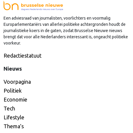
ineenslaan. "Er zullen nog wel een aantal ego's over
hun schaduw heen moeten springen", zegt zij.
Een adviesraad van journalisten, voorlichters en voormalig
Europarlementariërs van allerlei politieke achtergronden houdt de
journalistieke koers in de gaten, zodat Brusselse Nieuwe nieuws
brengt dat voor alle Nederlanders interessant is, ongeacht politieke
voorkeur.
Redactiestatuut
Nieuws
Voorpagina
Politiek
Economie
Tech
Lifestyle
Thema’s