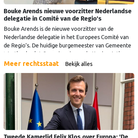
Bouke Arends nieuwe voorzitter Nederlandse
delegatie in Comité van de Regio's
Bouke Arends is de nieuwe voorzitter van de
Nederlandse delegatie in het Europees Comité van
de Regio’s. De huidige burgemeester van Gemeente
Westland volgt Commissaris van de Koning Arthur
van Dijk (Noord-Holland) op, die de voorzittersrol
Meer rechtsstaat
Bekijk alles
sinds januari 2024 vervulde. Volgens Arends zijn de
Nederlandse regio’s behoorlijk succesvol in hun
lobby in Brussel, en dat komt vooral omdat …
Continued
Tweede Kamerlid Felix Klos over Europa: 'De