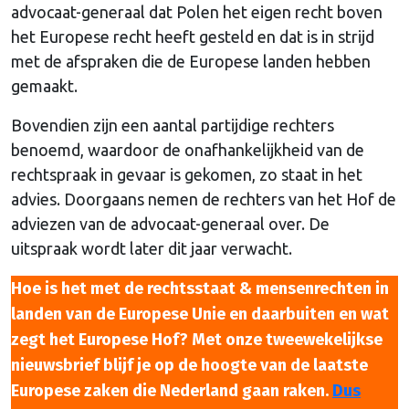
advocaat-generaal dat Polen het eigen recht boven
het Europese recht heeft gesteld en dat is in strijd
met de afspraken die de Europese landen hebben
gemaakt.
Bovendien zijn een aantal partijdige rechters
benoemd, waardoor de onafhankelijkheid van de
rechtspraak in gevaar is gekomen, zo staat in het
advies. Doorgaans nemen de rechters van het Hof de
adviezen van de advocaat-generaal over. De
uitspraak wordt later dit jaar verwacht.
Hoe is het met de rechtsstaat & mensenrechten in
landen van de Europese Unie en daarbuiten en wat
zegt het Europese Hof? Met onze tweewekelijkse
nieuwsbrief blijf je op de hoogte van de laatste
Europese zaken die Nederland gaan raken.
Dus