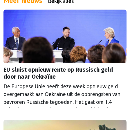
Meer nieuws
Bekijk alles
EU sluist opnieuw rente op Russisch geld
door naar Oekraïne
De Europese Unie heeft deze week opnieuw geld
overgemaakt aan Oekraïne uit de opbrengsten van
bevroren Russische tegoeden. Het gaat om 1,4
miljard euro. Dat is de rente op het geld dat de
Russische Centrale Bank ooit bij de Belgische bank
Euroclear parkeerde. De EU bevroor dat geld na de