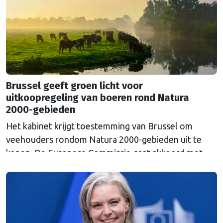
Russische inval in Oekraïne. Het …
Continued
Brussel geeft groen licht voor
uitkoopregeling van boeren rond Natura
2000-gebieden
Het kabinet krijgt toestemming van Brussel om
veehouders rondom Natura 2000-gebieden uit te
kopen. De Europese Commissie gaat akkoord met
een uitkoopregeling van 715 miljoen euro.