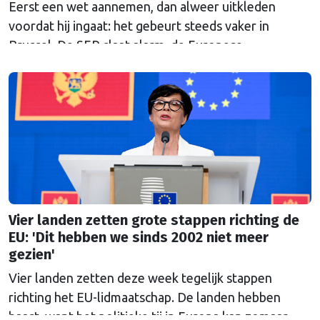
Eerst een wet aannemen, dan alweer uitkleden
voordat hij ingaat: het gebeurt steeds vaker in
Brussel. De SER slaat alarm, de Europese
Ombudsman ook. Wat is er mis met hoe Europa
wetten maakt?
Vier landen zetten grote stappen richting de
EU: 'Dit hebben we sinds 2002 niet meer
gezien'
Vier landen zetten deze week tegelijk stappen
richting het EU-lidmaatschap. De landen hebben
haast, want het politieke tij in Europa kan zomaar