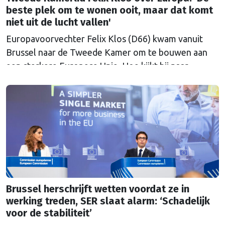
beste plek om te wonen ooit, maar dat komt
niet uit de lucht vallen'
Europavoorvechter Felix Klos (D66) kwam vanuit
Brussel naar de Tweede Kamer om te bouwen aan
een sterkere Europese Unie. Hoe kijkt hij naar
Nederland en Europa in een onrustige wereld, nu hij
heeft kunnen proeven van de Brusselse én de
Haagse politiek?
Brussel herschrijft wetten voordat ze in
werking treden, SER slaat alarm: ‘Schadelijk
voor de stabiliteit’