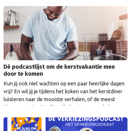
bent? In dit artikel ligt Brusselse Nieuwe een tipje
van de sluier van onze favoriete podcast en geven je
de beste tips van de redactie.
Dé podcastlijst om de kerstvakantie mee
door te komen
Kun jij ook niet wachten op een paar heerlijke dagen
vrij? En wil jij je tijdens het koken van het kerstdiner
luisteren naar de mooiste verhalen, of de meest
bizarre weetjes? In dit artikel zetten we enkele
favoriete podcasts van de redactie voor je op een rij.