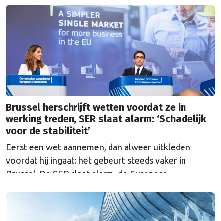
Brussel herschrijft wetten voordat ze in
werking treden, SER slaat alarm: ‘Schadelijk
voor de stabiliteit’
Eerst een wet aannemen, dan alweer uitkleden
voordat hij ingaat: het gebeurt steeds vaker in
Brussel. De SER slaat alarm, de Europese
Ombudsman ook. Wat is er mis met hoe Europa
wetten maakt?