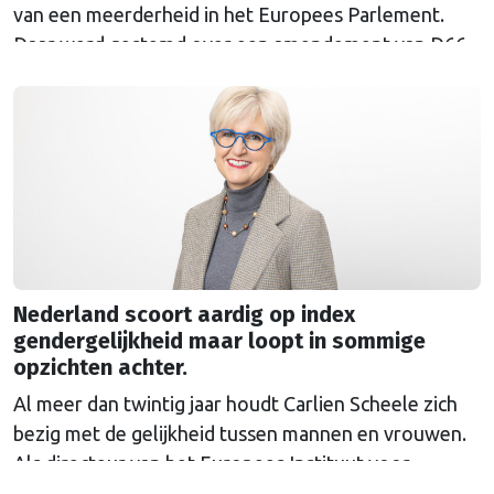
van een meerderheid in het Europees Parlement.
Daar werd gestemd over een amendement van D66-
Europarlementariër Raquel García Hermida-van der
Walle tegen de uitnodiging van de Europese
Commissie. Het CDA stemde tegen.
Nederland scoort aardig op index
gendergelijkheid maar loopt in sommige
opzichten achter.
Al meer dan twintig jaar houdt Carlien Scheele zich
bezig met de gelijkheid tussen mannen en vrouwen.
Als directeur van het Europees Instituut voor
Gendergelijkheid (EIGE) ziet ze vooruitgang, maar