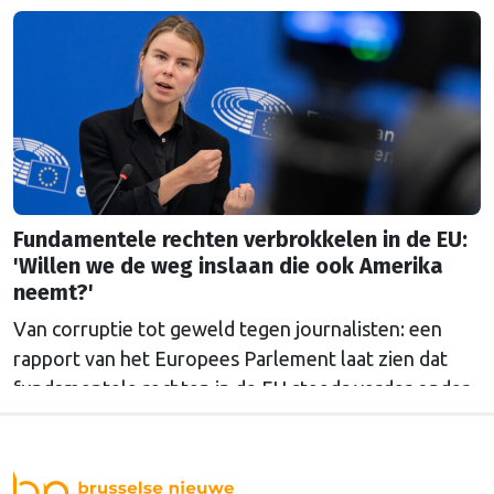
ook nieuwe weerstand. “Ik begrijp niet waarom er
zo’n emotionele mening over genderonderwerpen
heerst.”
Fundamentele rechten verbrokkelen in de EU:
'Willen we de weg inslaan die ook Amerika
neemt?'
Van corruptie tot geweld tegen journalisten: een
rapport van het Europees Parlement laat zien dat
fundamentele rechten in de EU steeds verder onder
druk komen te staan. Over de vraag voor wie die
rechten precies gelden, liepen de gemoederen hoog
op.