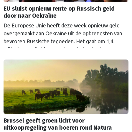
EU sluist opnieuw rente op Russisch geld
door naar Oekraïne
De Europese Unie heeft deze week opnieuw geld
overgemaakt aan Oekraïne uit de opbrengsten van
bevroren Russische tegoeden. Het gaat om 1,4
miljard euro. Dat is de rente op het geld dat de
Russische Centrale Bank ooit bij de Belgische bank
Euroclear parkeerde. De EU bevroor dat geld na de
Russische inval in Oekraïne. Het …
Continued
Brussel geeft groen licht voor
uitkoopregeling van boeren rond Natura