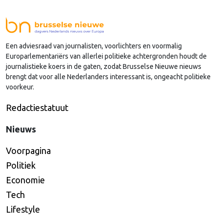
sinds januari 2024 vervulde. Volgens Arends zijn de
Nederlandse regio’s behoorlijk succesvol in hun
lobby in Brussel, en dat komt vooral omdat …
Een adviesraad van journalisten, voorlichters en voormalig
Continued
Europarlementariërs van allerlei politieke achtergronden houdt de
journalistieke koers in de gaten, zodat Brusselse Nieuwe nieuws
brengt dat voor alle Nederlanders interessant is, ongeacht politieke
voorkeur.
Redactiestatuut
Nieuws
Voorpagina
Politiek
Economie
Tech
Lifestyle