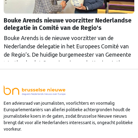
Bouke Arends nieuwe voorzitter Nederlandse
delegatie in Comité van de Regio's
Bouke Arends is de nieuwe voorzitter van de
Nederlandse delegatie in het Europees Comité van
de Regio’s. De huidige burgemeester van Gemeente
Westland volgt Commissaris van de Koning Arthur
van Dijk (Noord-Holland) op, die de voorzittersrol
sinds januari 2024 vervulde. Volgens Arends zijn de
Nederlandse regio’s behoorlijk succesvol in hun
lobby in Brussel, en dat komt vooral omdat …
Een adviesraad van journalisten, voorlichters en voormalig
Continued
Europarlementariërs van allerlei politieke achtergronden houdt de
journalistieke koers in de gaten, zodat Brusselse Nieuwe nieuws
brengt dat voor alle Nederlanders interessant is, ongeacht politieke
voorkeur.