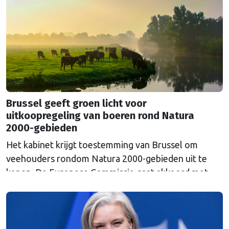
Euroclear parkeerde. De EU bevroor dat geld na de
Russische inval in Oekraïne. Het …
Continued
Brussel geeft groen licht voor
uitkoopregeling van boeren rond Natura
2000-gebieden
Het kabinet krijgt toestemming van Brussel om
veehouders rondom Natura 2000-gebieden uit te
kopen. De Europese Commissie gaat akkoord met
een uitkoopregeling van 715 miljoen euro.