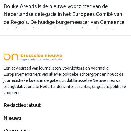
Bouke Arends is de nieuwe voorzitter van de
Nederlandse delegatie in het Europees Comité van
de Regio’s. De huidige burgemeester van Gemeente
Westland volgt Commissaris van de Koning Arthur
van Dijk (Noord-Holland) op, die de voorzittersrol
sinds januari 2024 vervulde. Volgens Arends zijn de
Nederlandse regio’s behoorlijk succesvol in hun
lobby in Brussel, en dat komt vooral omdat …
Een adviesraad van journalisten, voorlichters en voormalig
Continued
Europarlementariërs van allerlei politieke achtergronden houdt de
journalistieke koers in de gaten, zodat Brusselse Nieuwe nieuws
brengt dat voor alle Nederlanders interessant is, ongeacht politieke
voorkeur.
Redactiestatuut
Nieuws
Voorpagina