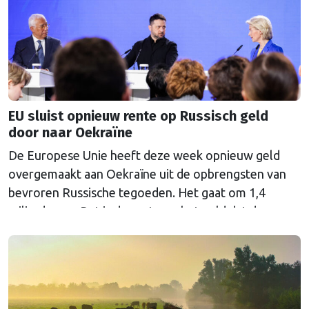
EU sluist opnieuw rente op Russisch geld
door naar Oekraïne
De Europese Unie heeft deze week opnieuw geld
overgemaakt aan Oekraïne uit de opbrengsten van
bevroren Russische tegoeden. Het gaat om 1,4
miljard euro. Dat is de rente op het geld dat de
Russische Centrale Bank ooit bij de Belgische bank
Euroclear parkeerde. De EU bevroor dat geld na de
Russische inval in Oekraïne. Het …
Continued