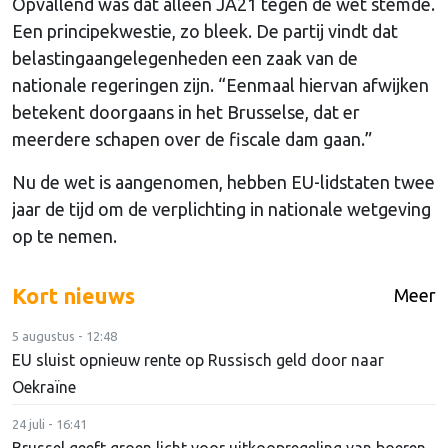
Opvallend was dat alleen JA21 tegen de wet stemde.
Een principekwestie, zo bleek. De partij vindt dat
belastingaangelegenheden een zaak van de
nationale regeringen zijn. “Eenmaal hiervan afwijken
betekent doorgaans in het Brusselse, dat er
meerdere schapen over de fiscale dam gaan.”
Nu de wet is aangenomen, hebben EU-lidstaten twee
jaar de tijd om de verplichting in nationale wetgeving
op te nemen.
Kort nieuws
Meer
5 augustus - 12:48
EU sluist opnieuw rente op Russisch geld door naar
Oekraïne
24 juli - 16:41
Brussel geeft groen licht voor uitkoopregeling van boeren