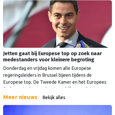
Jetten gaat bij Europese top op zoek naar
medestanders voor kleinere begroting
Donderdag en vrijdag komen alle Europese
regeringsleiders in Brussel bijeen tijdens de
Europese top. De Tweede Kamer en het Europees
Parlement wierpen alvast een blik vooruit. Wat
mogen we verwachten van de gesprekken over geld,
Meer nieuws
Bekijk alles
drugs, oorlog en China?