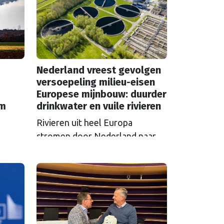
Nederland vreest gevolgen
versoepeling milieu-eisen
Europese mijnbouw: duurder
em
drinkwater en vuile rivieren
Rivieren uit heel Europa
stromen door Nederland naar
zee en nemen vervuiling mee.
S in
Als Brussel de milieu-eisen voor
 over
mijnbouwbedrijven versoepelt,
zijn het de Nederlandse
et aan
drinkwaterbedrijven die dat
t een
moeten oplossen.