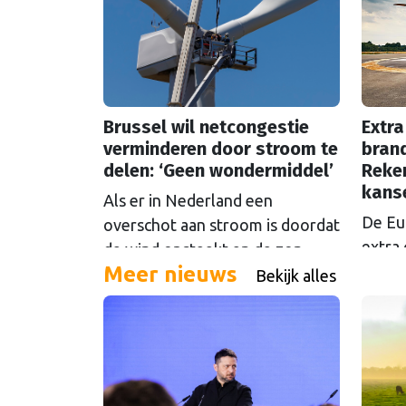
Brussel wil netcongestie
Extra
verminderen door stroom te
brand
delen: ‘Geen wondermiddel’
Reke
kans
Als er in Nederland een
De Eu
overschot aan stroom is doordat
extra 
de wind opsteekt en de zon
Meer nieuws
oftew
schijnt, loont het om die stroom
Bekijk alles
Maar d
te delen. Maar Europese
even 
plannen om dat mogelijk te
Europ
maken stuiten op kritiek.