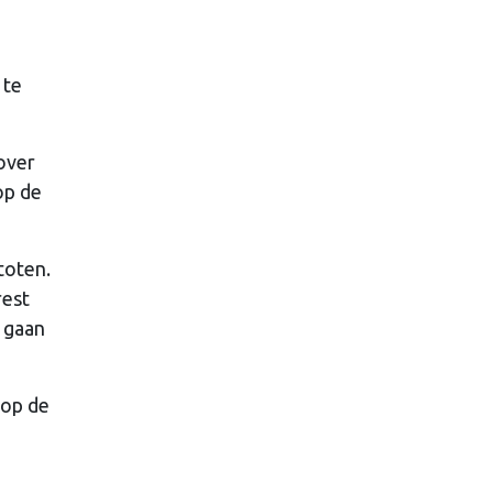
 te
nover
op de
toten.
rest
r gaan
 op de