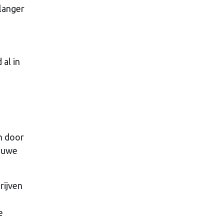
 langer
al in
n door
ieuwe
rijven
e