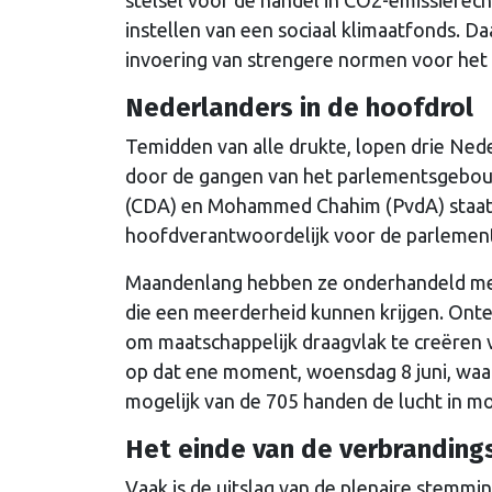
instellen van een sociaal klimaatfonds. D
invoering van strengere normen voor het 
Nederlanders in de hoofdrol
Temidden van alle drukte, lopen drie Ne
door de gangen van het parlementsgebouw
(CDA) en Mohammed Chahim (PvdA) staat er 
hoofdverantwoordelijk voor de parlementa
Maandenlang hebben ze onderhandeld met 
die een meerderheid kunnen krijgen. Ont
om maatschappelijk draagvlak te creëren v
op dat ene moment, woensdag 8 juni, waar
mogelijk van de 705 handen de lucht in m
Het einde van de verbrandin
Vaak is de uitslag van de plenaire stemmi