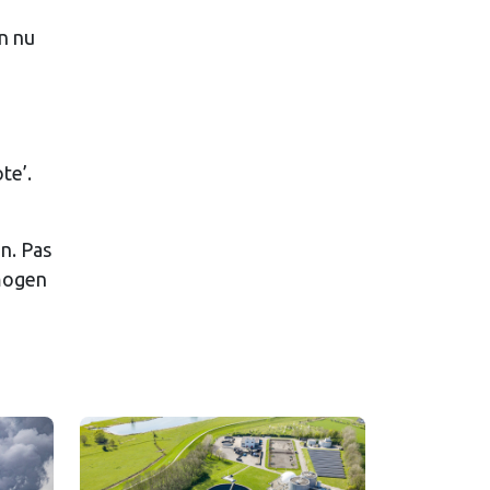
n nu
ote’.
n. Pas
 mogen