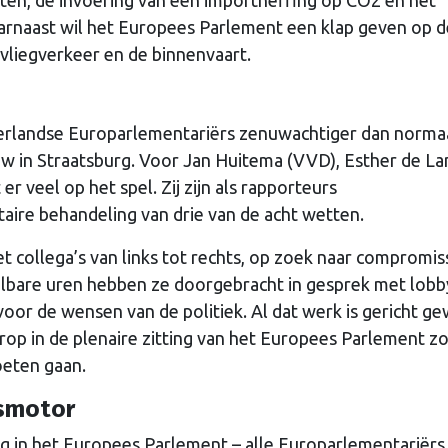
aarnaast wil het Europees Parlement een klap geven op d
vliegverkeer en de binnenvaart.
derlandse Europarlementariërs zenuwachtiger dan norma
 in Straatsburg. Voor Jan Huitema (VVD), Esther de L
veel op het spel. Zij zijn als rapporteurs
ire behandeling van drie van de acht wetten.
collega’s van links tot rechts, op zoek naar compromis
elbare uren hebben ze doorgebracht in gesprek met lobb
oor de wensen van de politiek. Al dat werk is gericht g
op in de plenaire zitting van het Europees Parlement z
oeten gaan.
gsmotor
ng in het Europees Parlement – alle Europarlementariërs