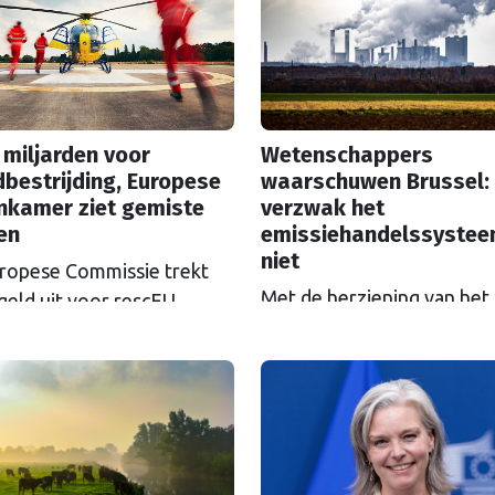
 miljarden voor
Wetenschappers
bestrijding, Europese
waarschuwen Brussel:
nkamer ziet gemiste
verzwak het
en
emissiehandelssyste
niet
ropese Commissie trekt
Met de herziening van het
geld uit voor rescEU,
Europese
el: het noodhulpfonds.
emissiehandelssysteem ET
at geld wordt niet altijd
zicht, groeien de klachten
goed uitgegeven, ziet de
de ‘koolstoftaks’. Zal ETS
ese Rekenkamer.
versoepeld worden? Als h
wetenschappers ligt, is da