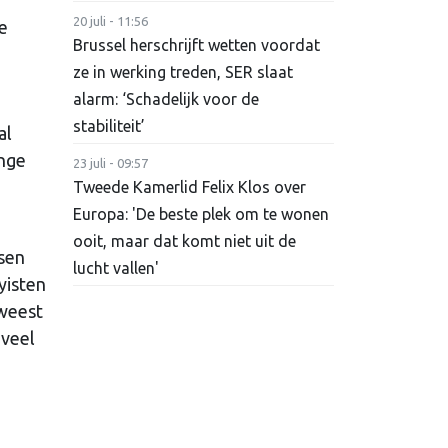
20 juli - 11:56
e
Brussel herschrijft wetten voordat
ze in werking treden, SER slaat
alarm: ‘Schadelijk voor de
stabiliteit’
al
ange
23 juli - 09:57
Tweede Kamerlid Felix Klos over
Europa: 'De beste plek om te wonen
ooit, maar dat komt niet uit de
sen
lucht vallen'
yisten
eweest
oveel