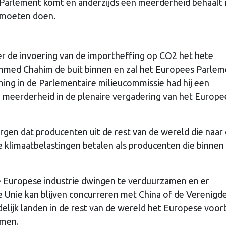
 Parlement komt en anderzijds een meerderheid behaalt 
r moeten doen.
ver de invoering van de importheffing op CO2 het hete
ammed Chahim de buit binnen en zal het Europees Parlem
ing in de Parlementaire milieucommissie had hij een
e meerderheid in de plenaire vergadering van het Europe
en dat producenten uit de rest van de wereld die naar
 klimaatbelastingen betalen als producenten die binnen
e Europese industrie dwingen te verduurzamen en er
e Unie kan blijven concurreren met China of de Verenigd
ndelijk landen in de rest van de wereld het Europese voo
omen.