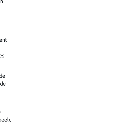
in
ent
es
 de
 de
e
rbeeld