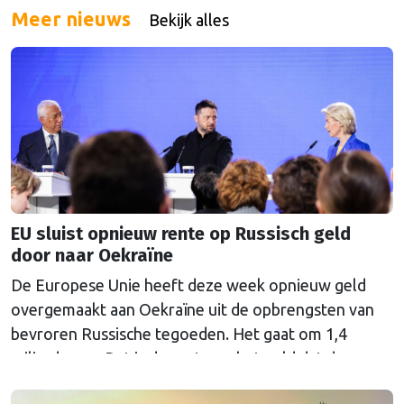
Europees Parlement beginnen over het voorstel dat
Meer nieuws
Bekijk alles
de Europese Commissie vorig jaar november
indiende. “In een steeds onvoorspelbaarder
veiligheidsklimaat is het vermogen om militair
personeel en …
Continued
EU sluist opnieuw rente op Russisch geld
door naar Oekraïne
De Europese Unie heeft deze week opnieuw geld
overgemaakt aan Oekraïne uit de opbrengsten van
bevroren Russische tegoeden. Het gaat om 1,4
miljard euro. Dat is de rente op het geld dat de
Russische Centrale Bank ooit bij de Belgische bank