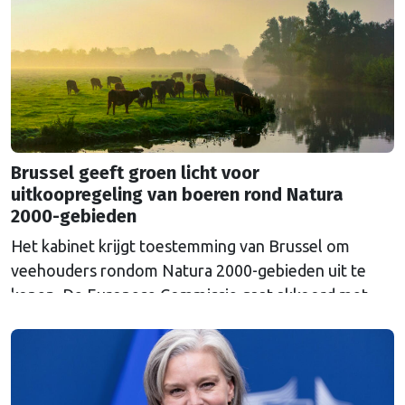
Euroclear parkeerde. De EU bevroor dat geld na de
Russische inval in Oekraïne. Het …
Continued
Brussel geeft groen licht voor
uitkoopregeling van boeren rond Natura
2000-gebieden
Het kabinet krijgt toestemming van Brussel om
veehouders rondom Natura 2000-gebieden uit te
kopen. De Europese Commissie gaat akkoord met
een uitkoopregeling van 715 miljoen euro.