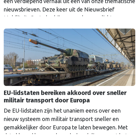
een verdiepend verhaal uit een van onze thematische
nieuwsbrieven. Deze keer uit de Nieuwsbrief
Mobiliteit. Grote bedrijven worden verplicht om
elektrische auto's aan te schaffen. De doelstellingen
zijn volgens Nederland echter niet ambitieus genoeg.
EU-lidstaten bereiken akkoord over sneller
militair transport door Europa
De EU-lidstaten zijn het unaniem eens over een
nieuw systeem om militair transport sneller en
gemakkelijker door Europa te laten bewegen. Met
dat akkoord kunnen de onderhandelingen met het