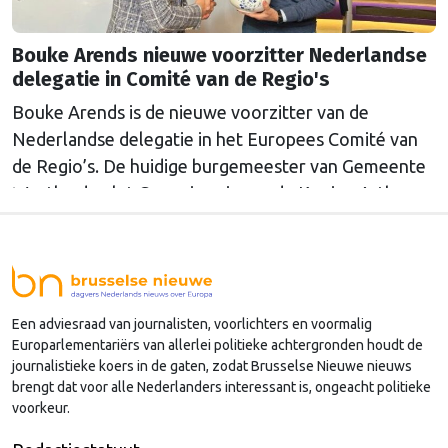
Bouke Arends nieuwe voorzitter Nederlandse
delegatie in Comité van de Regio's
Bouke Arends is de nieuwe voorzitter van de
Nederlandse delegatie in het Europees Comité van
de Regio’s. De huidige burgemeester van Gemeente
Westland volgt Commissaris van de Koning Arthur
van Dijk (Noord-Holland) op, die de voorzittersrol
sinds januari 2024 vervulde. Volgens Arends zijn de
Nederlandse regio’s behoorlijk succesvol in hun
lobby in Brussel, en dat komt vooral omdat …
Een adviesraad van journalisten, voorlichters en voormalig
Continued
Europarlementariërs van allerlei politieke achtergronden houdt de
journalistieke koers in de gaten, zodat Brusselse Nieuwe nieuws
brengt dat voor alle Nederlanders interessant is, ongeacht politieke
voorkeur.