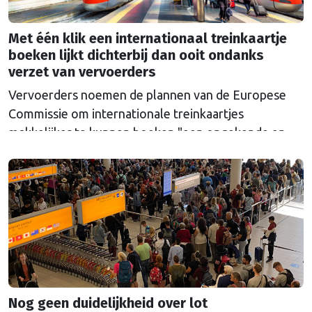
Met één klik een internationaal treinkaartje
boeken lijkt dichterbij dan ooit ondanks
verzet van vervoerders
Vervoerders noemen de plannen van de Europese
Commissie om internationale treinkaartjes
makkelijker te kunnen boeken "een ongekende en
onterechte regelzucht". Toch lijkt de politieke druk
dit keer te groot om het voorstel nog tegen te
houden.
Nog geen duidelijkheid over lot