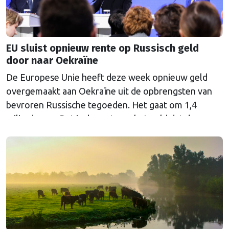
EU sluist opnieuw rente op Russisch geld
door naar Oekraïne
De Europese Unie heeft deze week opnieuw geld
overgemaakt aan Oekraïne uit de opbrengsten van
bevroren Russische tegoeden. Het gaat om 1,4
miljard euro. Dat is de rente op het geld dat de
Russische Centrale Bank ooit bij de Belgische bank
Euroclear parkeerde. De EU bevroor dat geld na de
Russische inval in Oekraïne. Het …
Continued