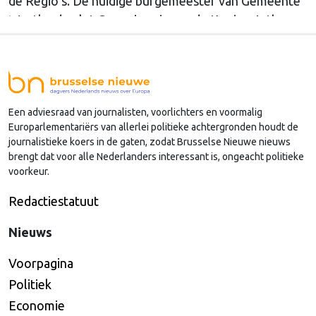
de Regio’s. De huidige burgemeester van Gemeente
Westland volgt Commissaris van de Koning Arthur
van Dijk (Noord-Holland) op, die de voorzittersrol
sinds januari 2024 vervulde. Volgens Arends zijn de
Nederlandse regio’s behoorlijk succesvol in hun
lobby in Brussel, en dat komt vooral omdat …
Een adviesraad van journalisten, voorlichters en voormalig
Continued
Europarlementariërs van allerlei politieke achtergronden houdt de
journalistieke koers in de gaten, zodat Brusselse Nieuwe nieuws
brengt dat voor alle Nederlanders interessant is, ongeacht politieke
voorkeur.
Redactiestatuut
Nieuws
Voorpagina
Politiek
Economie