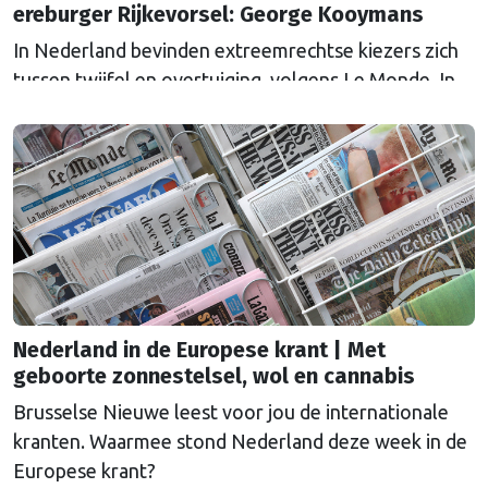
ereburger Rijkevorsel: George Kooymans
In Nederland bevinden extreemrechtse kiezers zich
tussen twijfel en overtuiging, volgens Le Monde. In
aanloop naar de parlementsverkiezingen van
oktober sprak de Franse krant inwoners van
Spijkenisse ‘la ville de Henk et Ingrid’, die heen en
weer worden geslingerd tussen teleurstelling over
de beloften van de PVV om voor “de gewone man”
te zorgen en …
Continued
Nederland in de Europese krant | Met
geboorte zonnestelsel, wol en cannabis
Brusselse Nieuwe leest voor jou de internationale
kranten. Waarmee stond Nederland deze week in de
Europese krant?