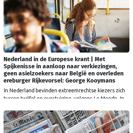
Nederland in de Europese krant | Met
Spijkenisse in aanloop naar verkiezingen,
geen asielzoekers naar België en overleden
ereburger Rijkevorsel: George Kooymans
In Nederland bevinden extreemrechtse kiezers zich
tussen twijfel en overtuiging, volgens Le Monde. In
aanloop naar de parlementsverkiezingen van
oktober sprak de Franse krant inwoners van
Spijkenisse ‘la ville de Henk et Ingrid’, die heen en
weer worden geslingerd tussen teleurstelling over