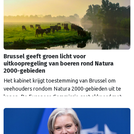
Russische inval in Oekraïne. Het …
Continued
Brussel geeft groen licht voor
uitkoopregeling van boeren rond Natura
2000-gebieden
Het kabinet krijgt toestemming van Brussel om
veehouders rondom Natura 2000-gebieden uit te
kopen. De Europese Commissie gaat akkoord met
een uitkoopregeling van 715 miljoen euro.