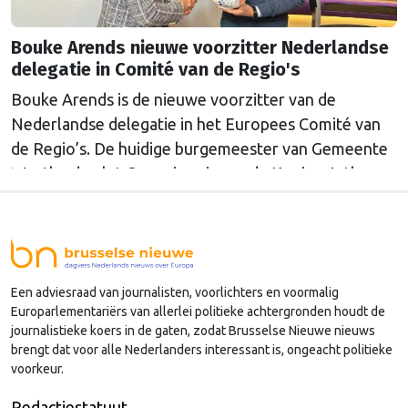
Bouke Arends nieuwe voorzitter Nederlandse
delegatie in Comité van de Regio's
Bouke Arends is de nieuwe voorzitter van de
Nederlandse delegatie in het Europees Comité van
de Regio’s. De huidige burgemeester van Gemeente
Westland volgt Commissaris van de Koning Arthur
van Dijk (Noord-Holland) op, die de voorzittersrol
sinds januari 2024 vervulde. Volgens Arends zijn de
Nederlandse regio’s behoorlijk succesvol in hun
lobby in Brussel, en dat komt vooral omdat …
Een adviesraad van journalisten, voorlichters en voormalig
Continued
Europarlementariërs van allerlei politieke achtergronden houdt de
journalistieke koers in de gaten, zodat Brusselse Nieuwe nieuws
brengt dat voor alle Nederlanders interessant is, ongeacht politieke
voorkeur.
Redactiestatuut