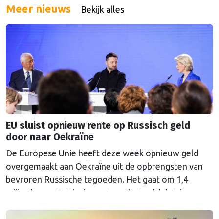
Meer nieuws
Bekijk alles
EU sluist opnieuw rente op Russisch geld
door naar Oekraïne
De Europese Unie heeft deze week opnieuw geld
overgemaakt aan Oekraïne uit de opbrengsten van
bevroren Russische tegoeden. Het gaat om 1,4
miljard euro. Dat is de rente op het geld dat de
Russische Centrale Bank ooit bij de Belgische bank
Euroclear parkeerde. De EU bevroor dat geld na de