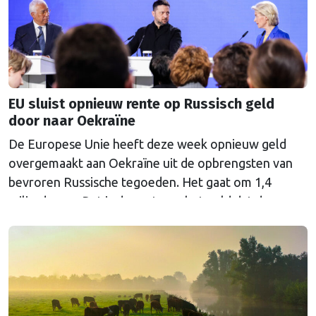
EU sluist opnieuw rente op Russisch geld
door naar Oekraïne
De Europese Unie heeft deze week opnieuw geld
overgemaakt aan Oekraïne uit de opbrengsten van
bevroren Russische tegoeden. Het gaat om 1,4
miljard euro. Dat is de rente op het geld dat de
Russische Centrale Bank ooit bij de Belgische bank
Euroclear parkeerde. De EU bevroor dat geld na de
Russische inval in Oekraïne. Het …
Continued