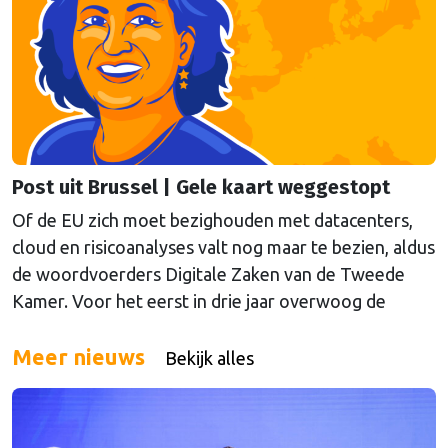
verstoringen, zoals natuurrampen of aanslagen. De
Eerste en Tweede Kamer hebben inmiddels
ingestemd met de wetten (Wet Weerbaarheid …
Continued
Post uit Brussel | Gele kaart weggestopt
Of de EU zich moet bezighouden met datacenters,
cloud en risicoanalyses valt nog maar te bezien, aldus
de woordvoerders Digitale Zaken van de Tweede
Kamer. Voor het eerst in drie jaar overwoog de
Kamer een gele kaart te trekken, schrijft onze
columnist Mendeltje van Keulen (cartoon).
Meer nieuws
Bekijk alles