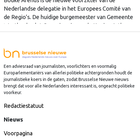
Nederlandse delegatie in het Europees Comité van
de Regio’s. De huidige burgemeester van Gemeente
Westland volgt Commissaris van de Koning Arthur
van Dijk (Noord-Holland) op, die de voorzittersrol
sinds januari 2024 vervulde. Volgens Arends zijn de
Nederlandse regio’s behoorlijk succesvol in hun
lobby in Brussel, en dat komt vooral omdat …
Een adviesraad van journalisten, voorlichters en voormalig
Continued
Europarlementariërs van allerlei politieke achtergronden houdt de
journalistieke koers in de gaten, zodat Brusselse Nieuwe nieuws
brengt dat voor alle Nederlanders interessant is, ongeacht politieke
voorkeur.
Redactiestatuut
Nieuws
Voorpagina