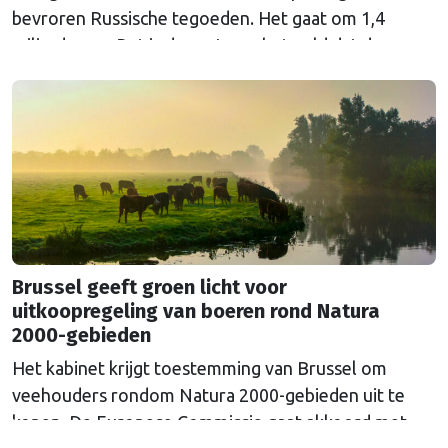
bevroren Russische tegoeden. Het gaat om 1,4
miljard euro. Dat is de rente op het geld dat de
Russische Centrale Bank ooit bij de Belgische bank
Euroclear parkeerde. De EU bevroor dat geld na de
Russische inval in Oekraïne. Het …
Continued
Brussel geeft groen licht voor
uitkoopregeling van boeren rond Natura
2000-gebieden
Het kabinet krijgt toestemming van Brussel om
veehouders rondom Natura 2000-gebieden uit te
kopen. De Europese Commissie gaat akkoord met