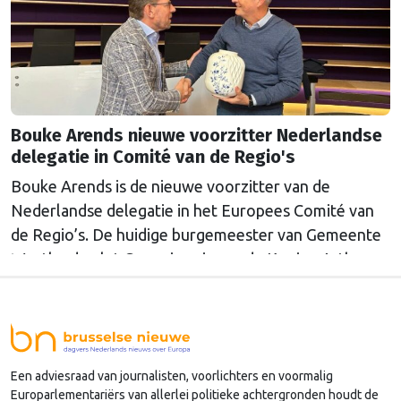
Bouke Arends nieuwe voorzitter Nederlandse
delegatie in Comité van de Regio's
Bouke Arends is de nieuwe voorzitter van de
Nederlandse delegatie in het Europees Comité van
de Regio’s. De huidige burgemeester van Gemeente
Westland volgt Commissaris van de Koning Arthur
van Dijk (Noord-Holland) op, die de voorzittersrol
sinds januari 2024 vervulde. Volgens Arends zijn de
Nederlandse regio’s behoorlijk succesvol in hun
lobby in Brussel, en dat komt vooral omdat …
Een adviesraad van journalisten, voorlichters en voormalig
Continued
Europarlementariërs van allerlei politieke achtergronden houdt de