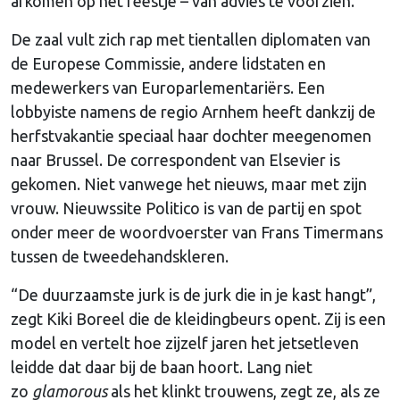
afkomen op het feestje – van advies te voorzien.
De zaal vult zich rap met tientallen diplomaten van
de Europese Commissie, andere lidstaten en
medewerkers van Europarlementariërs. Een
lobbyiste namens de regio Arnhem heeft dankzij de
herfstvakantie speciaal haar dochter meegenomen
naar Brussel. De correspondent van Elsevier is
gekomen. Niet vanwege het nieuws, maar met zijn
vrouw. Nieuwssite Politico is van de partij en spot
onder meer de woordvoerster van Frans Timermans
tussen de tweedehandskleren.
“De duurzaamste jurk is de jurk die in je kast hangt”,
zegt Kiki Boreel die de kleidingbeurs opent. Zij is een
model en vertelt hoe zijzelf jaren het jetsetleven
leidde dat daar bij de baan hoort. Lang niet
zo
glamorous
als het klinkt trouwens, zegt ze, als ze