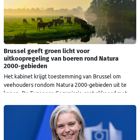
Russische inval in Oekraïne. Het …
Continued
Brussel geeft groen licht voor
uitkoopregeling van boeren rond Natura
2000-gebieden
Het kabinet krijgt toestemming van Brussel om
veehouders rondom Natura 2000-gebieden uit te
kopen. De Europese Commissie gaat akkoord met
een uitkoopregeling van 715 miljoen euro.