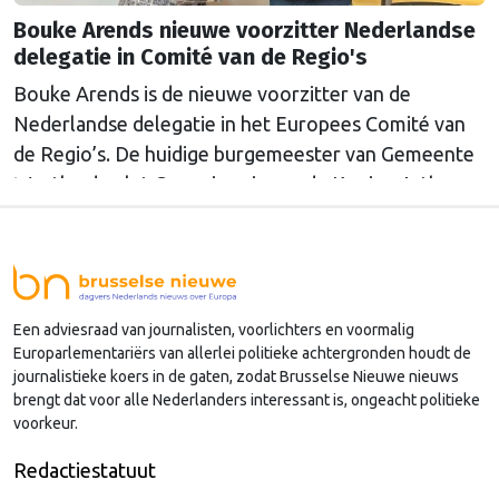
Bouke Arends nieuwe voorzitter Nederlandse
delegatie in Comité van de Regio's
Bouke Arends is de nieuwe voorzitter van de
Nederlandse delegatie in het Europees Comité van
de Regio’s. De huidige burgemeester van Gemeente
Westland volgt Commissaris van de Koning Arthur
van Dijk (Noord-Holland) op, die de voorzittersrol
sinds januari 2024 vervulde. Volgens Arends zijn de
Nederlandse regio’s behoorlijk succesvol in hun
lobby in Brussel, en dat komt vooral omdat …
Een adviesraad van journalisten, voorlichters en voormalig
Continued
Europarlementariërs van allerlei politieke achtergronden houdt de
journalistieke koers in de gaten, zodat Brusselse Nieuwe nieuws
brengt dat voor alle Nederlanders interessant is, ongeacht politieke
voorkeur.
Redactiestatuut