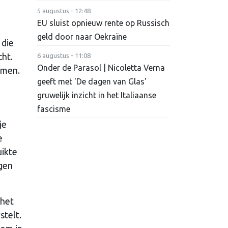
5 augustus - 12:48
EU sluist opnieuw rente op Russisch
geld door naar Oekraïne
 die
cht.
6 augustus - 11:08
Onder de Parasol | Nicoletta Verna
omen.
geeft met 'De dagen van Glas'
gruwelijk inzicht in het Italiaanse
fascisme
je
e
uikte
ngen
 het
telt.