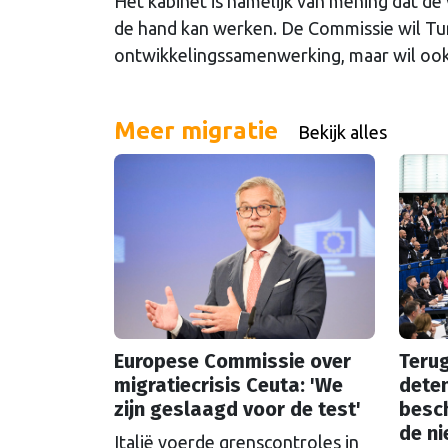
Het kabinet is namelijk van mening dat de 
de hand kan werken. De Commissie wil Tun
ontwikkelingssamenwerking, maar wil ook 
Meer migratie
Bekijk alles
Europese Commissie over
Teru
migratiecrisis Ceuta: 'We
deten
zijn geslaagd voor de test'
besch
de n
Italië voerde grenscontroles in