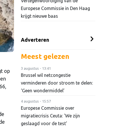
Vertegenwoordiging van de
Europese Commissie in Den Haag
krijgt nieuwe baas
Adverteren
Meest gelezen
3 augustus - 13:41
gt op
Brussel wil netcongestie
een
verminderen door stroom te delen:
66,
‘Geen wondermiddel’
4 augustus - 15:57
Europese Commissie over
de
migratiecrisis Ceuta: 'We zijn
dde
geslaagd voor de test'