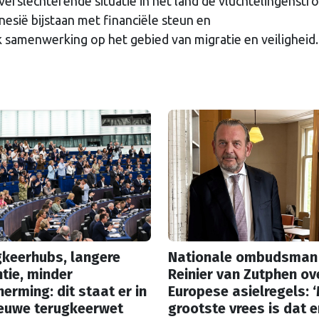
verslechterende situatie in het land de vluchtelingenstr
esië bijstaan met financiële steun en
samenwerking op het gebied van migratie en veiligheid.
gkeerhubs, langere
Nationale ombudsman
tie, minder
Reinier van Zutphen ov
erming: dit staat er in
Europese asielregels: ‘
ieuwe terugkeerwet
grootste vrees is dat e