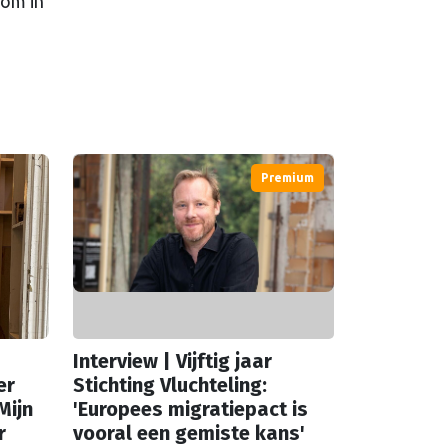
oom in
Premium
Interview | Vijftig jaar
er
Stichting Vluchteling:
Mijn
'Europees migratiepact is
r
vooral een gemiste kans'