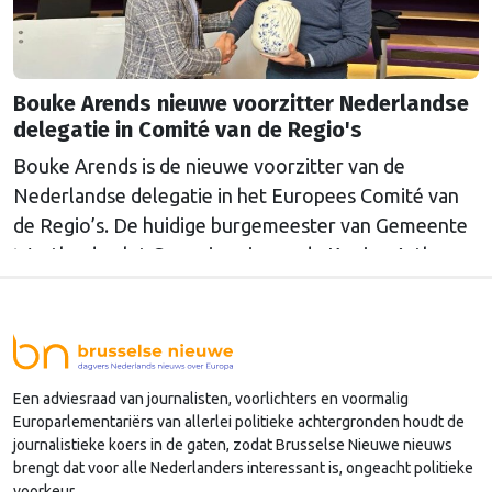
Bouke Arends nieuwe voorzitter Nederlandse
delegatie in Comité van de Regio's
Bouke Arends is de nieuwe voorzitter van de
Nederlandse delegatie in het Europees Comité van
de Regio’s. De huidige burgemeester van Gemeente
Westland volgt Commissaris van de Koning Arthur
van Dijk (Noord-Holland) op, die de voorzittersrol
sinds januari 2024 vervulde. Volgens Arends zijn de
Nederlandse regio’s behoorlijk succesvol in hun
lobby in Brussel, en dat komt vooral omdat …
Een adviesraad van journalisten, voorlichters en voormalig
Continued
Europarlementariërs van allerlei politieke achtergronden houdt de
journalistieke koers in de gaten, zodat Brusselse Nieuwe nieuws
brengt dat voor alle Nederlanders interessant is, ongeacht politieke
voorkeur.