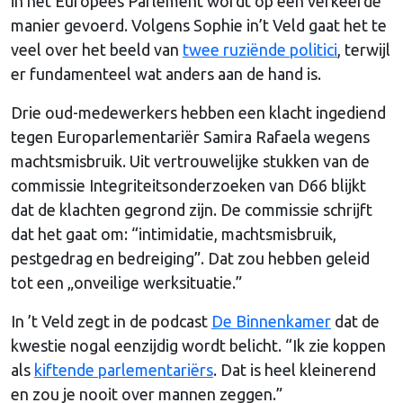
in het Europees Parlement wordt op een verkeerde
manier gevoerd. Volgens Sophie in’t Veld gaat het te
veel over het beeld van
twee ruziënde politici
, terwijl
er fundamenteel wat anders aan de hand is.
Drie oud-medewerkers hebben een klacht ingediend
tegen Europarlementariër Samira Rafaela wegens
machtsmisbruik. Uit vertrouwelijke stukken van de
commissie Integriteitsonderzoeken van D66 blijkt
dat de klachten gegrond zijn. De commissie schrijft
dat het gaat om: “intimidatie, machtsmisbruik,
pestgedrag en bedreiging”. Dat zou hebben geleid
tot een „onveilige werksituatie.”
In ’t Veld zegt in de podcast
De Binnenkamer
dat de
kwestie nogal eenzijdig wordt belicht. “Ik zie koppen
als
kiftende parlementariërs
. Dat is heel kleinerend
en zou je nooit over mannen zeggen.”