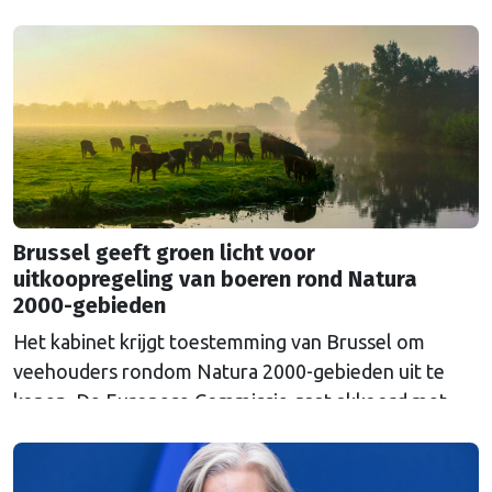
Russische Centrale Bank ooit bij de Belgische bank
Euroclear parkeerde. De EU bevroor dat geld na de
Russische inval in Oekraïne. Het …
Continued
Brussel geeft groen licht voor
uitkoopregeling van boeren rond Natura
2000-gebieden
Het kabinet krijgt toestemming van Brussel om
veehouders rondom Natura 2000-gebieden uit te
kopen. De Europese Commissie gaat akkoord met
een uitkoopregeling van 715 miljoen euro.