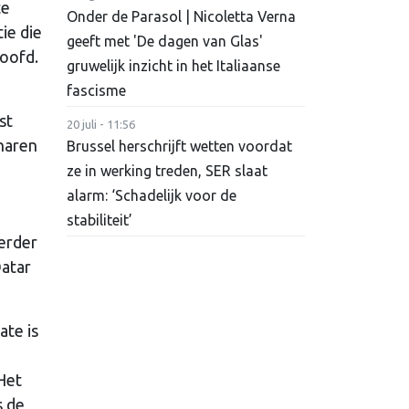
te
Onder de Parasol | Nicoletta Verna
ie die
geeft met 'De dagen van Glas'
loofd.
gruwelijk inzicht in het Italiaanse
fascisme
st
20 juli - 11:56
enaren
Brussel herschrijft wetten voordat
ze in werking treden, SER slaat
alarm: ‘Schadelijk voor de
stabiliteit’
erder
Qatar
ate is
 Het
s de