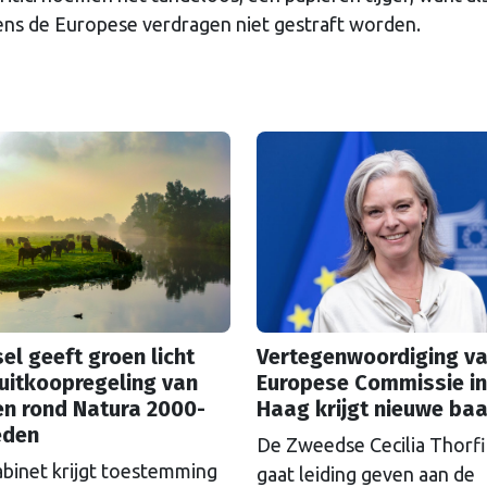
ens de Europese verdragen niet gestraft worden.
el geeft groen licht
Vertegenwoordiging va
uitkoopregeling van
Europese Commissie in
en rond Natura 2000-
Haag krijgt nieuwe ba
eden
De Zweedse Cecilia Thorf
abinet krijgt toestemming
gaat leiding geven aan de