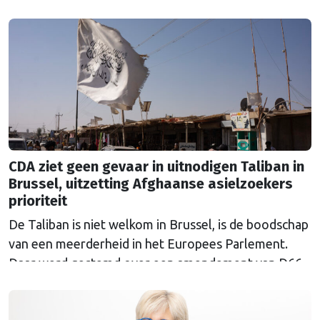
CDA ziet geen gevaar in uitnodigen Taliban in
Brussel, uitzetting Afghaanse asielzoekers
prioriteit
De Taliban is niet welkom in Brussel, is de boodschap
van een meerderheid in het Europees Parlement.
Daar werd gestemd over een amendement van D66-
Europarlementariër Raquel García Hermida-van der
Walle tegen de uitnodiging van de Europese