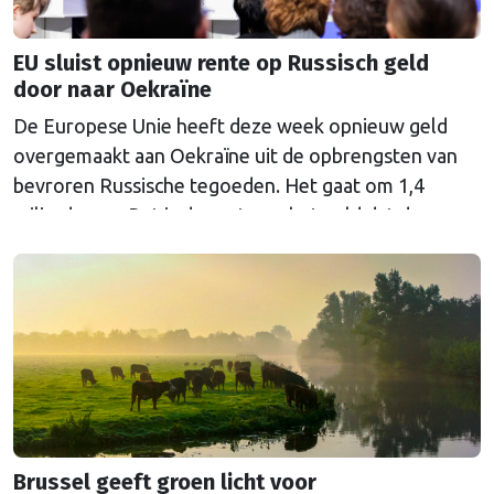
EU sluist opnieuw rente op Russisch geld
door naar Oekraïne
De Europese Unie heeft deze week opnieuw geld
overgemaakt aan Oekraïne uit de opbrengsten van
bevroren Russische tegoeden. Het gaat om 1,4
miljard euro. Dat is de rente op het geld dat de
Russische Centrale Bank ooit bij de Belgische bank
Euroclear parkeerde. De EU bevroor dat geld na de
Russische inval in Oekraïne. Het …
Continued
Brussel geeft groen licht voor