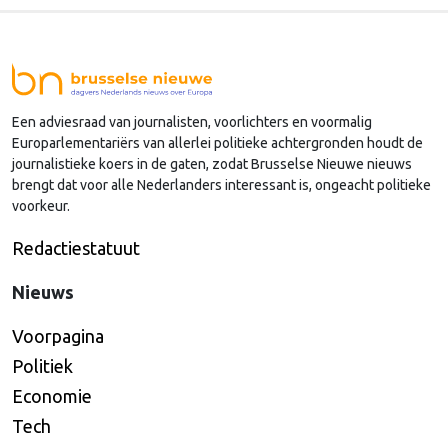
van Dijk (Noord-Holland) op, die de voorzittersrol
sinds januari 2024 vervulde. Volgens Arends zijn de
Nederlandse regio’s behoorlijk succesvol in hun
lobby in Brussel, en dat komt vooral omdat …
Een adviesraad van journalisten, voorlichters en voormalig
Continued
Europarlementariërs van allerlei politieke achtergronden houdt de
journalistieke koers in de gaten, zodat Brusselse Nieuwe nieuws
brengt dat voor alle Nederlanders interessant is, ongeacht politieke
voorkeur.
Redactiestatuut
Nieuws
Voorpagina
Politiek
Economie
Tech